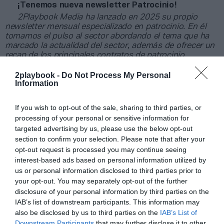
¡Tenemos nueva newsletter Patrocinio!
2Playbook Media ha lanzado en 2025 su propio
newsletter mensual especializado en patrocinio. En él
tomamos el pulso al sector abordando el tema que ha
marcado la actualidad del sector, además de ofrecer un
recap de los principales contratos de patrocinio
cerrados en España, Europa y Norteamérica en los
últimos 30 días y una entrevista con directores/as de las
2playbook -
Do Not Process My Personal
Information
principales marcas.
Aquí puedes apuntarte gratis
.
Añadir
2Playbook
como fuente preferida de Google
If you wish to opt-out of the sale, sharing to third parties, or
de forma gratuita
processing of your personal or sensitive information for
Mantente informado con las últimas noticias de actualidad.
targeted advertising by us, please use the below opt-out
ACTIVAR AHORA
section to confirm your selection. Please note that after your
opt-out request is processed you may continue seeing
interest-based ads based on personal information utilized by
us or personal information disclosed to third parties prior to
Compartir
your opt-out. You may separately opt-out of the further
disclosure of your personal information by third parties on the
Imprimir
IAB’s list of downstream participants. This information may
also be disclosed by us to third parties on the
IAB’s List of
Índex
2P
Downstream Participants
that may further disclose it to other