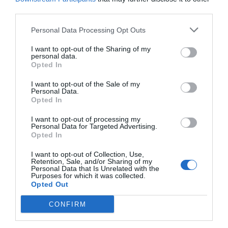
third parties.
Red Bull
Personal Data Processing Opt Outs
Start ups deportivas
I want to opt-out of the Sharing of my
personal data.
Opted In
I want to opt-out of the Sale of my
Personal Data.
Publicidad
Opted In
I want to opt-out of processing my
2P
2Playbook Club
Personal Data for Targeted Advertising.
Opted In
I want to opt-out of Collection, Use,
Retention, Sale, and/or Sharing of my
Personal Data that Is Unrelated with the
Purposes for which it was collected.
Opted Out
CONFIRM