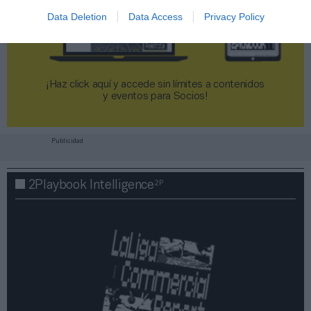
Data Deletion
Data Access
Privacy Policy
¡Haz click aquí y accede sin límites a contenidos
y eventos para Socios!​​​​​​​
Publicidad
2P
2Playbook Intelligence