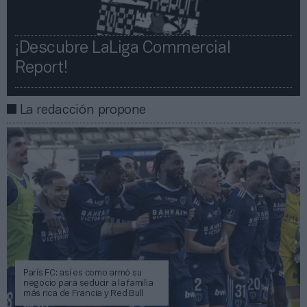
¡Descubre LaLiga Commercial
Report!​​
La redacción propone
París FC: así es como armó su
negocio para seducir a la familia
más rica de Francia y Red Bull