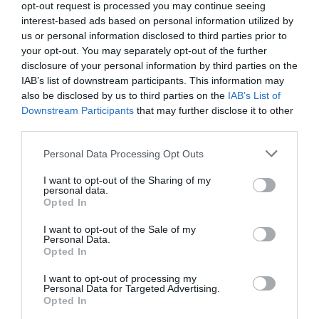
opt-out request is processed you may continue seeing
quieres más información, contacta con nosotros a
interest-based ads based on personal information utilized by
través de
intelligence@2playbook.com
.
us or personal information disclosed to third parties prior to
your opt-out. You may separately opt-out of the further
Añadir
2Playbook
como fuente preferida de Google
disclosure of your personal information by third parties on the
de forma gratuita
IAB’s list of downstream participants. This information may
Mantente informado con las últimas noticias de actualidad.
also be disclosed by us to third parties on the
IAB’s List of
ACTIVAR AHORA
Downstream Participants
that may further disclose it to other
third parties.
Compartir
Personal Data Processing Opt Outs
Imprimir
I want to opt-out of the Sharing of my
personal data.
Opted In
Índex
2P
I want to opt-out of the Sale of my
Personal Data.
Opted In
Nombramiento
I want to opt-out of processing my
Personal Data for Targeted Advertising.
ATP
Opted In