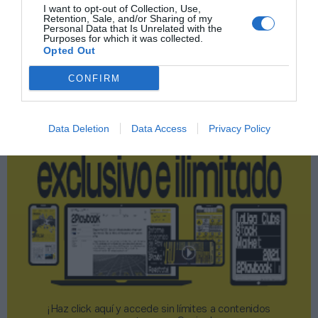
I want to opt-out of Collection, Use,
Retention, Sale, and/or Sharing of my
Personal Data that Is Unrelated with the
Publicidad
Purposes for which it was collected.
Opted Out
2P
2Playbook Club
CONFIRM
Data Deletion
Data Access
Privacy Policy
¡Haz click aquí y accede sin límites a contenidos