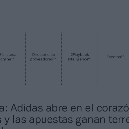
Biblioteca
Directorio de
2Playbook
2P
Eventos
2P
2P
2P
online
proveedores
Intelligence
a: Adidas abre en el coraz
 y las apuestas ganan terr