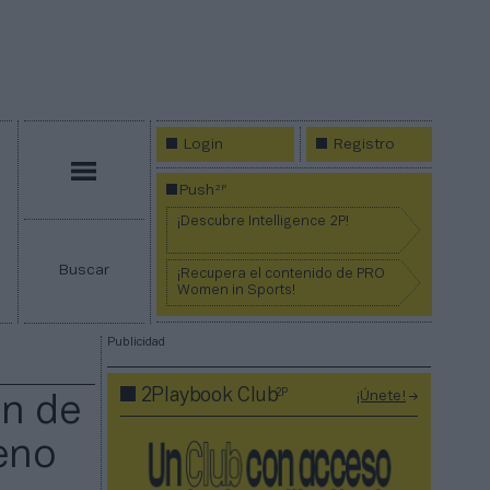
Login
Registro
Menú
2P
Push
¡Descubre Intelligence 2P!
Buscar
¡Recupera el contenido de PRO
Women in Sports!
Publicidad
2P
2Playbook Club
¡Únete!
ón de
eno