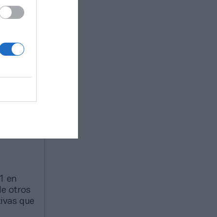
 este
s y
fantasy
leacher
on las
s Halcón
ión de
d en el
1 en
de otros
tivas que