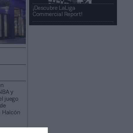
¡Descubre LaLiga
Commercial Report!​​
ón
NBA y
l juego
 de
n Halcón