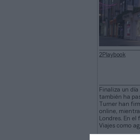
2Playbook
Finaliza un día
también ha pas
Turner han fir
online, mientr
Londres. En el
Viajes como age