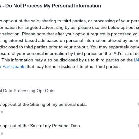
k -
Do Not Process My Personal Information
 una de sus tiendas insignia en el corazón de Lond
miento se ubica en Carnaby Street, una de las calles
to opt-out of the sale, sharing to third parties, or processing of your per
ritánica y una de las zonas comerciales con mayor
formation for targeted advertising by us, please use the below opt-out s
e la ciudad. “Queremos ser una referencia para la d
r selection. Please note that after your opt-out request is processed y
ñalado Chis Walsh, vicepresidente de la marca para 
eing interest-based ads based on personal information utilized by us or
disclosed to third parties prior to your opt-out. You may separately opt-
losure of your personal information by third parties on the IAB’s list of
. This information may also be disclosed by us to third parties on the
IA
A: primer patrocinio en Italia y más apuestas
Participants
that may further disclose it to other third parties.
teamericana de baloncesto ha alcanzado un acuerdo
 International Game Technology (IGT) que permitirá a
l primer proveedor B2B que podrá utilizar los datos 
l Data Processing Opt Outs
sus casinos. Asimismo, la NBA también ha firmado su 
alia con Nilox a través de Infront.
o opt-out of the Sharing of my personal data.
In
ts avanza en el sector del
fantasy
de la mano de D
o opt-out of the Sale of my Personal Data.
In
televisivo ha alcanzado un acuerdo multianual con e