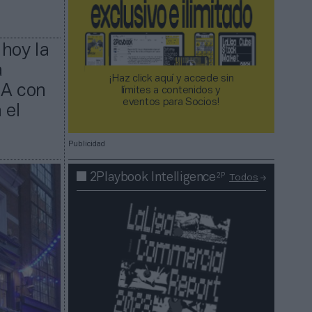
 hoy la
a
¡Haz click aquí y accede sin
BA con
límites a contenidos y
eventos para Socios!​​​​​​​
 el
Publicidad
2P
2Playbook Intelligence
Todos