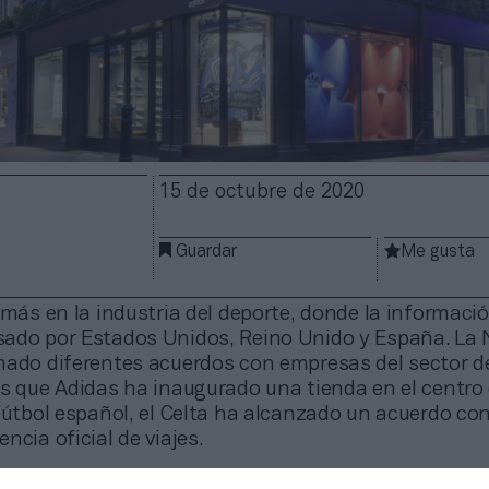
15 de octubre de 2020
Guardar
Me gusta
 más en la industria del deporte, donde la informaci
ado por Estados Unidos, Reino Unido y España. La 
mado diferentes acuerdos con empresas del sector de
as que Adidas ha inaugurado una tienda en el centro
 fútbol español, el Celta ha alcanzado un acuerdo co
ncia oficial de viajes.