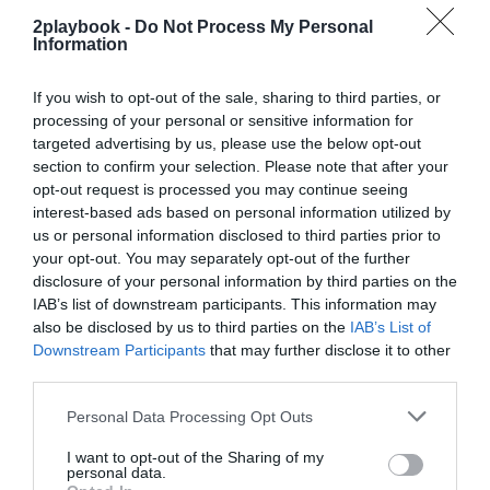
japonesa ha anunciado el acuerdo aduciendo que tienen
el deseo de vincular su marca con los valores del rugby.
2playbook -
Do Not Process My Personal
Information
La Champions femenina de fútbol alcanza los 5
millones de audiencia
If you wish to opt-out of the sale, sharing to third parties, or
processing of your personal or sensitive information for
La emisión a través de YouTube de la Champions
League femenina, en virtud del acuerdo entre Uefa y
targeted advertising by us, please use the below opt-out
Dazn, ha llegado a los 5 millones de espectadores
section to confirm your selection. Please note that after your
durante sus primeras jornadas. El 85% de ellos no
opt-out request is processed you may continue seeing
estaban suscrito a Dazn, según ha anunciado Rob
interest-based ads based on personal information utilized by
Pilgrim, director de deportes de YouTube para Europa.
us or personal information disclosed to third parties prior to
Estos datos esperan que ayuden a aumentar el interés
your opt-out. You may separately opt-out of the further
de patrocinadores.
disclosure of your personal information by third parties on the
IAB’s list of downstream participants. This information may
MotoGP renueva con el vino italiano Prosecco
also be disclosed by us to third parties on the
IAB’s List of
DOC hasta 2024
Downstream Participants
that may further disclose it to other
El Mundial de motociclismo, gestionado por Dorna
third parties.
Sports, ha renovado por tres temporadas el patrocinio
que mantiene desde hace dos años con el Consorzio
Personal Data Processing Opt Outs
Prosecco DOC, gestor de la denominación de origen de
este vino espumoso. En virtud del acuerdo, los pilotos
I want to opt-out of the Sharing of my
usarán sus vinos para celebrar las victorias en el podio.
personal data.