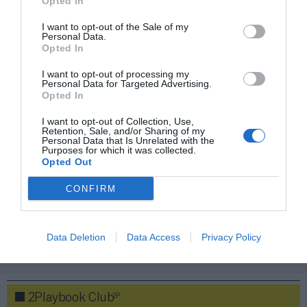
Opted In
Añadir
2Playbook
como fuente preferida de Google
I want to opt-out of the Sale of my
de forma gratuita
Personal Data.
Mantente informado con las últimas noticias de actualidad.
Opted In
ACTIVAR AHORA
I want to opt-out of processing my
Personal Data for Targeted Advertising.
Opted In
Compartir
I want to opt-out of Collection, Use,
Retention, Sale, and/or Sharing of my
Imprimir
Personal Data that Is Unrelated with the
Purposes for which it was collected.
Opted Out
Índex
2P
CONFIRM
Foot Locker
Data Deletion
Data Access
Privacy Policy
Publicidad
2P
2Playbook Club