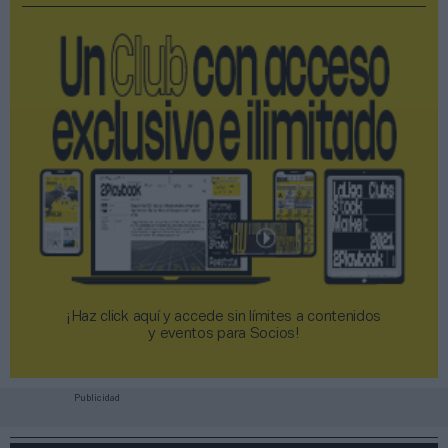
¡Haz click aquí y accede sin límites a contenidos
y eventos para Socios!​​​​​​​
Publicidad