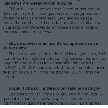
jugadores y empleados con
bitcoins
El Perth Heat se convierte así en el primer equipo
del deporte profesional que pagará a sus jugadores a
través de esta criptomoneda. Esta decisión llega
motivada por el acuerdo que la entidad australiana ha
alcanzado con OpenNode, empresa especializada en
los pagos mediante
bitcoin
.
ESL se convierte en uno de los operadores de
Halo Infinite
El desarrollador de la serie de videojuegos Halo, 343
Industries, ha elegido a ESL Gaming para encargarse de
la gestión del torneo Halo Championship Series (HCS)
en 2021 y 2022. El campeonato tendrá una bolsa inicial
de premios de 3 millones de dólares (2,6 millones de
euros).
Suzuki ficha por la Selección Italiana de Rugby
La Federación Italiana de Rugby se alía con Suzuki,
que patrocinará a la
azzurra
apareciendo en su
indumentaria durante la temporada 2021. La empresa