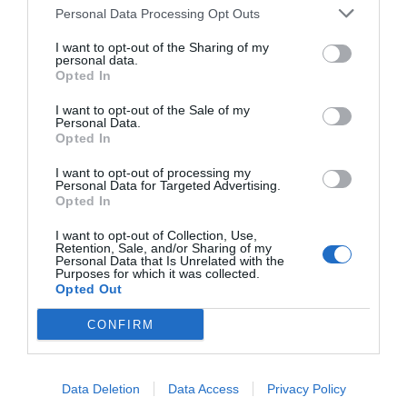
de forma gratuita
Personal Data Processing Opt Outs
Mantente informado con las últimas noticias de actualidad.
ACTIVAR AHORA
I want to opt-out of the Sharing of my
personal data.
Opted In
Compartir
I want to opt-out of the Sale of my
Personal Data.
Opted In
Imprimir
I want to opt-out of processing my
Personal Data for Targeted Advertising.
Índex
2P
Opted In
I want to opt-out of Collection, Use,
Adidas
Retention, Sale, and/or Sharing of my
Personal Data that Is Unrelated with the
Purposes for which it was collected.
Amazon
Opted Out
Reebok
CONFIRM
Autentic Brands Group
Data Deletion
Data Access
Privacy Policy