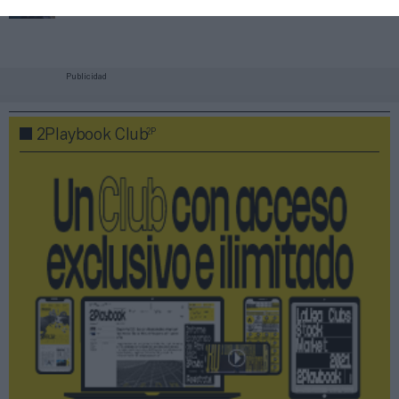
Amazon Prime Video
Publicidad
2P
2Playbook Club