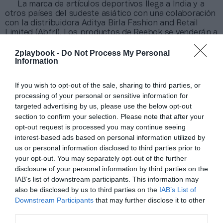
La marca de artículos deportivos llega a India y a
otros países del sudeste asiático con una colaboración
con la distribuidora Aditya Birla Fashion and Retail
Limited (Abfrl). Los productos de Reebok se venderán a
través de ecommerce, de las tiendas propias y de otros
negocios multimarca. Se trata de la primera alianza de
2playbook -
Do Not Process My Personal
Information
Reebok tras su adquisición por parte de Authentic
Brands.
If you wish to opt-out of the sale, sharing to third parties, or
El distribuidor Sport Shoes ficha al exdirector
processing of your personal or sensitive information for
general de Asics en Europa como director no
targeted advertising by us, please use the below opt-out
ejecutivo
section to confirm your selection. Please note that after your
El minorista de material deportivo ha contratado a
opt-out request is processed you may continue seeing
Alistair Cameron como director no ejecutivo con el
interest-based ads based on personal information utilized by
objetivo de impulsar la expansión europea y maximizar
us or personal information disclosed to third parties prior to
sus oportunidades de asociación. Además de ser
your opt-out. You may separately opt-out of the further
director general de Asics entre 2011 y 2019, Cameron
disclosure of your personal information by third parties on the
ocupó cargos de responsabilidad en New Balance y
IAB’s list of downstream participants. This information may
Speedo. No se han desvelado las cifras económicas del
also be disclosed by us to third parties on the
IAB’s List of
acuerdo.
Downstream Participants
that may further disclose it to other
third parties.
Añadir
2Playbook
como fuente preferida de Google