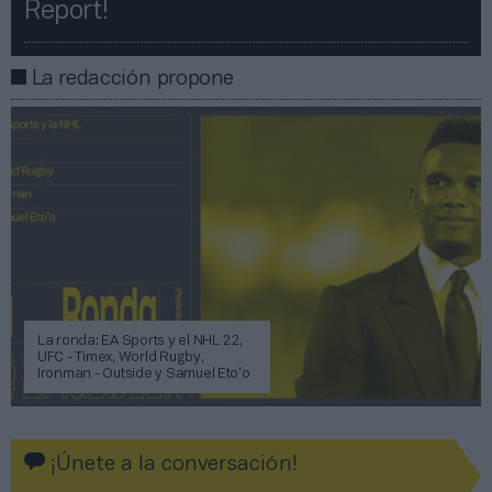
Report!​​
La redacción propone
La ronda: EA Sports y el NHL 22,
UFC - Timex, World Rugby,
Ironman - Outside y Samuel Eto’o
¡Únete a la conversación!