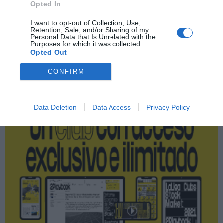
Opted In
Olympique de Lyon
I want to opt-out of Collection, Use,
Retention, Sale, and/or Sharing of my
Personal Data that Is Unrelated with the
Purposes for which it was collected.
Opted Out
Publicidad
CONFIRM
2P
2Playbook Club
Data Deletion
Data Access
Privacy Policy