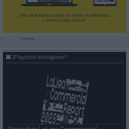
¡Haz click aquí y accede sin límites a contenidos
y eventos para Socios!​​​​​​​
Publicidad
2P
2Playbook Intelligence