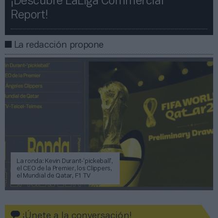
¡Descubre LaLiga Commercial
Report!​​
La redacción propone
La ronda: Kevin Durant-‘pickeball’,
el CEO de la Premier, los Clippers,
el Mundial de Qatar, F1 TV
¡Únete a la conversación!