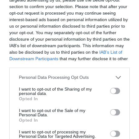
partidos de la selección portuguesa en el Campeonato
section to confirm your selection. Please note that after your
de Europa de Rugby. Se desconocen los detalles
opt-out request is processed you may continue seeing
económicos del acuerdo.
interest-based ads based on personal information utilized by
us or personal information disclosed to third parties prior to
Añadir
2Playbook
como fuente preferida de Google
your opt-out. You may separately opt-out of the further
de forma gratuita
disclosure of your personal information by third parties on the
Mantente informado con las últimas noticias de actualidad.
IAB’s list of downstream participants. This information may
ACTIVAR AHORA
also be disclosed by us to third parties on the
IAB’s List of
Downstream Participants
that may further disclose it to other
third parties.
Compartir
Personal Data Processing Opt Outs
Imprimir
I want to opt-out of the Sharing of my
personal data.
Opted In
Índex
2P
I want to opt-out of the Sale of my
Personal Data.
MotoGP
Opted In
I want to opt-out of processing my
Fifa
Personal Data for Targeted Advertising.