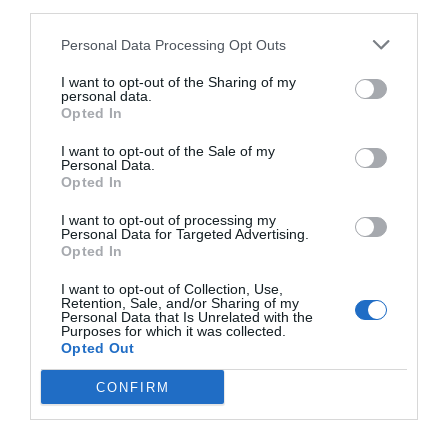
third parties.
Personal Data Processing Opt Outs
I want to opt-out of the Sharing of my
personal data.
Opted In
I want to opt-out of the Sale of my
Personal Data.
Opted In
I want to opt-out of processing my
Personal Data for Targeted Advertising.
La crisis sanitaria y la celebración de la Cumbre del
Opted In
Clima han puesto de manifiesto un aumento de la
demanda de productos sostenibles, lo que aumenta la
I want to opt-out of Collection, Use,
presión para que los
players
del mercado adapten sus
Retention, Sale, and/or Sharing of my
procesos de producción a esta nueva realidad. Así, las
Personal Data that Is Unrelated with the
Purposes for which it was collected.
empresas líderes del sector se centrarán aún más en
Opted Out
desarrollar materiales sostenibles y modelos
comerciales circulares.
CONFIRM
Relacionado
El COI crea la dirección de deporte virtual para
acercarse a los jóvenes a través de los eSports