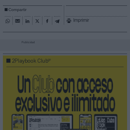
Compartir
Imprimir
Publicidad
2P
2Playbook Club