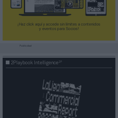
¡Haz click aquí y accede sin límites a contenidos
y eventos para Socios!​​​​​​​
Publicidad
2P
2Playbook Intelligence