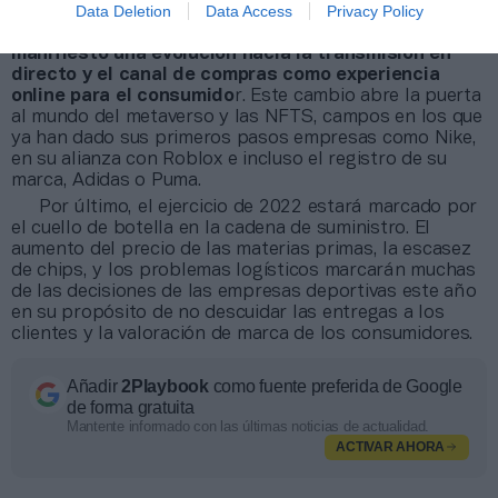
Data Deletion
Data Access
Privacy Policy
En cuanto a las redes sociales,
el informe pone de
manifiesto una evolución hacia la transmisión en
directo y el canal de compras como experiencia
online para el consumido
r. Este cambio abre la puerta
al mundo del metaverso y las NFTS, campos en los que
ya han dado sus primeros pasos empresas como Nike,
en su alianza con Roblox e incluso el registro de su
marca, Adidas o Puma.
Por último, el ejercicio de 2022 estará marcado por
el cuello de botella en la cadena de suministro. El
aumento del precio de las materias primas, la escasez
de chips, y los problemas logísticos marcarán muchas
de las decisiones de las empresas deportivas este año
en su propósito de no descuidar las entregas a los
clientes y la valoración de marca de los consumidores.
Añadir
2Playbook
como fuente preferida de Google
de forma gratuita
Mantente informado con las últimas noticias de actualidad.
ACTIVAR AHORA