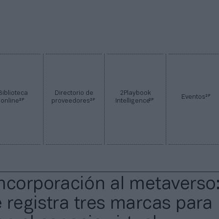
Biblioteca
Directorio de
2Playbook
2P
Eventos
2P
2P
2P
online
proveedores
Intelligence
ncorporación al metaverso
 registra tres marcas para