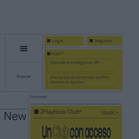
Login
Registro
Menú
2P
Push
¡Descubre Intelligence 2P!
Buscar
¡Recupera el contenido de PRO
Women in Sports!
Publicidad
2P
2Playbook Club
¡Únete!
: New