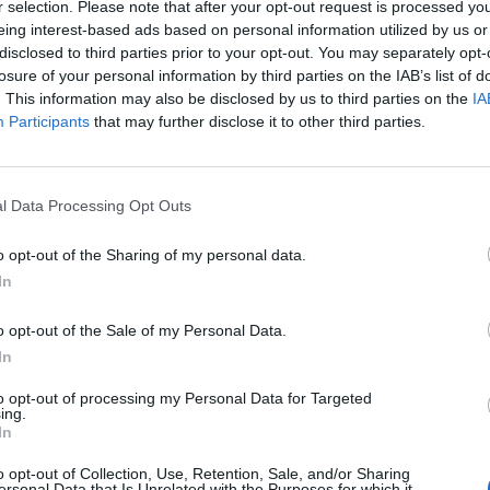
istas virtuales de estos productos para su venta y, p
r selection. Please note that after your opt-out request is processed y
eing interest-based ads based on personal information utilized by us or
a estaría dirigida a que la compañía utilice estas cr
disclosed to third parties prior to your opt-out. You may separately opt-
tretenimiento online.
losure of your personal information by third parties on the IAB’s list of
nto la compañía no ha confirmado sus planes
por l
. This information may also be disclosed by us to third parties on the
IA
e se maneja procede del registro mostrado por el a
Participants
that may further disclose it to other third parties.
radas Josh Gerben. La semana pasada fue la compa
quien registró varias marcas comerciales
bajo las q
 productos virtuales que, aunque no se han especifi
l Data Processing Opt Outs
sabe que incluirán ropa y calzado deportivo y juegos d
o opt-out of the Sharing of my personal data.
In
onado
nce-Experience: historia de una venta fallida que dinamita 22 tiendas
o opt-out of the Sale of my Personal Data.
In
, consejero delegado de la compañía estadounidens
l pasado noviembre que las ventas del grupo a escal
to opt-out of processing my Personal Data for Targeted
ing.
án en torno a un 30% interanual en 2021, hasta 4
In
lares
(3.882 millones de euros).
o opt-out of Collection, Use, Retention, Sale, and/or Sharing
 superaría los 4.000 millones de dólares (3.451 millon
ersonal Data that Is Unrelated with the Purposes for which it