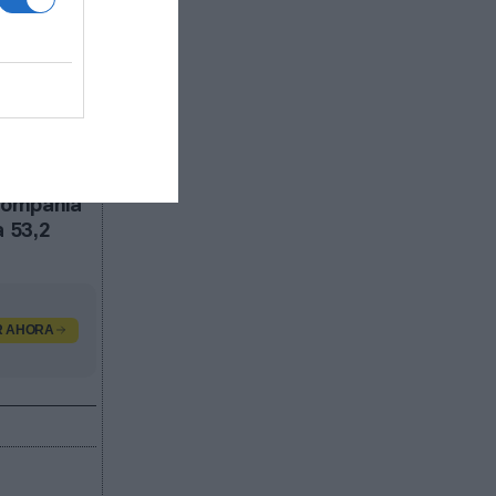
a se
de dólares
 marcha o
dicial
que
e le suma
ó con
compañía
a 53,2
R AHORA