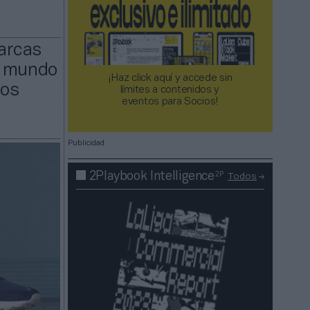
arcas
l mundo
¡Haz click aquí y accede sin
ros
límites a contenidos y
eventos para Socios!​​​​​​​
Publicidad
2P
2Playbook Intelligence
Todos