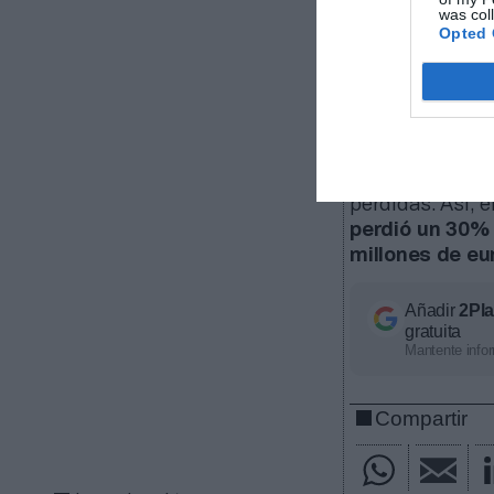
was col
euros) con los 
Opted 
desconoce si el
(6.039 y 8.627 
se ha visto las
En España N
actualmente man
la obligación 
pérdidas. Así, 
perdió un 30% 
millones de eu
Añadir
2Pl
gratuita
Mantente infor
Compartir