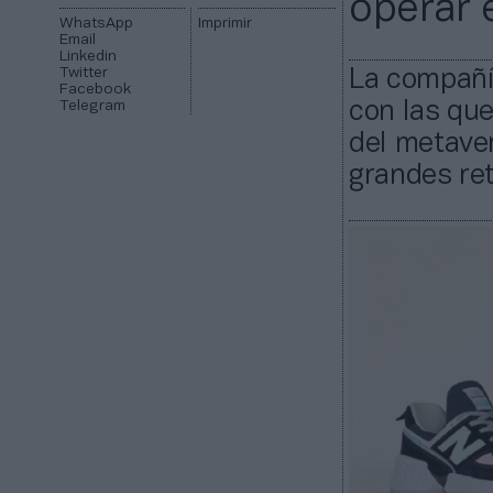
operar e
WhatsApp
Imprimir
Email
Linkedin
Twitter
La compañí
Facebook
Telegram
con las qu
del metaver
grandes ret