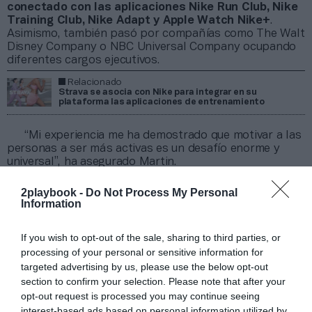
conectado con las aplicaciones Nike Run Club, Nike
Training Club, Nike Adapt y Apple Watch Nike+
.
Asimismo, también pasó por compañías como The Walt
Disney Company o NBC Universal Company ocupando
diferentes cargos ejecutivos.
Relacionado
Strava se asocia con Nike para integrar en su
plataforma las aplicaciones de entrenamiento
“Mi experiencia me ha demostrado que motivar a las
personas a ser más activas es un desafío enorme y
universal”, ha asegurado Martin.
El pasado diciembre
Strava despidió al 15% de
2playbook -
Do Not Process My Personal
sus empleados en todo el mundo
. Y un mes
Information
después,
anunció la compra de la
app
Fatmap
,
especializada en planificar, navegar y registrar
aventuras al aire libre. Anteriormente, ya se había
If you wish to opt-out of the sale, sharing to third parties, or
hecho con
la
app
Recover Athletics
, centrada en la
processing of your personal or sensitive information for
prevención de lesiones en la práctica deportiva.
targeted advertising by us, please use the below opt-out
section to confirm your selection. Please note that after your
Añadir
2Playbook
como fuente preferida de Google
opt-out request is processed you may continue seeing
de forma gratuita
interest-based ads based on personal information utilized by