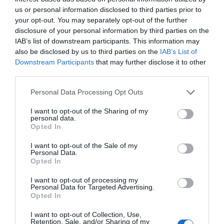
Mantente informado con las últimas noticias de actualidad.
us or personal information disclosed to third parties prior to
ACTIVAR AHORA
your opt-out. You may separately opt-out of the further
disclosure of your personal information by third parties on the
IAB’s list of downstream participants. This information may
also be disclosed by us to third parties on the
IAB’s List of
Compartir
Downstream Participants
that may further disclose it to other
Imprimir
third parties.
Personal Data Processing Opt Outs
Índex
2P
I want to opt-out of the Sharing of my
personal data.
Strava
Opted In
I want to opt-out of the Sale of my
Nombramiento
Personal Data.
Opted In
Google
I want to opt-out of processing my
Personal Data for Targeted Advertising.
Opted In
I want to opt-out of Collection, Use,
Publicidad
Retention, Sale, and/or Sharing of my