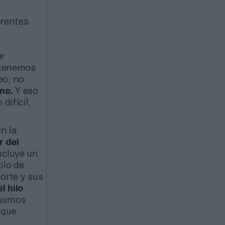
erentes
er
n tenemos
eo, no
mo.
Y eso
difícil,
n la
r del
ncluye un
ilo de
orte y sus
l hilo
nsumos
 que