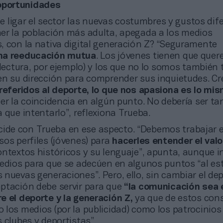
oportunidades
 ligar el sector las nuevas costumbres y gustos dif
er la población más adulta, apegada a los medios
, con la nativa digital generación Z? “Seguramente
na reeducación mutua
. Los jóvenes tienen que quer
 lectura, por ejemplo) y los que no lo somos tambié
en su dirección para comprender sus inquietudes. Cr
referidos al deporte, lo que nos apasiona es lo mis
er la coincidencia en algún punto. No debería ser tan 
 que intentarlo”, reflexiona Trueba.
cide con Trueba en ese aspecto. “Debemos trabajar e
os perfiles (jóvenes) para
hacerles entender el valo
ontextos históricos y su lenguaje”, apunta, aunque i
edios para que se adecúen en algunos puntos “al est
nuevas generaciones”. Pero, ello, sin cambiar el dep
ptación debe servir para que
“la comunicación sea e
e el deporte y la generación Z,
ya que de estos co
 los medios (por la publicidad) como los patrocinios
 clubes y deportistas”.