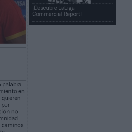
¡Descubre LaLiga
Commercial Report!​​
a palabra
imiento en
s quieren
 por
ción no
lemnidad
ay caminos