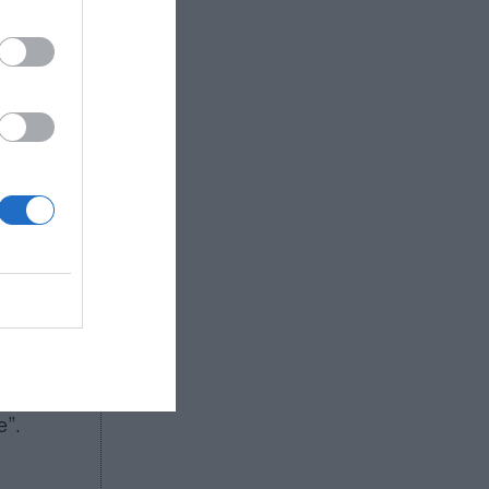
arado para
te reto
 y como lo
nicación
 Es
y
aborales,
ura que
idades
que
adaptarse
rgiendo y
r “está
nfinitas
”.