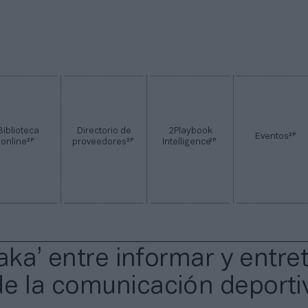
Biblioteca
Directorio de
2Playbook
2P
Eventos
2P
2P
2P
online
proveedores
Intelligence
-taka’ entre informar y entre
de la comunicación deporti