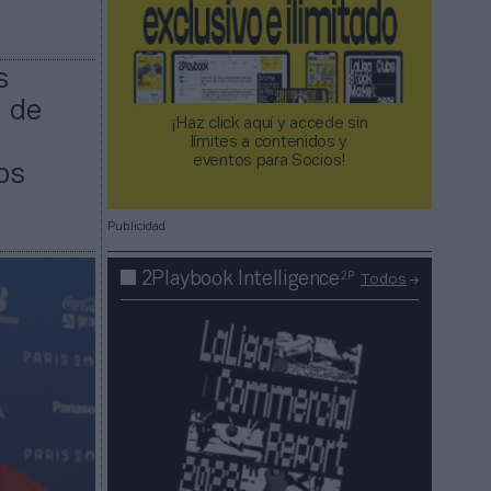
s
l de
¡Haz click aquí y accede sin
límites a contenidos y
eventos para Socios!​​​​​​​
os
Publicidad
2P
2Playbook Intelligence
Todos