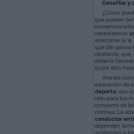
Desafíos y 
¿Cómo puede
que pueden ten
convencionales
necesitemos
u
acercarse (a la
que dar pasos 
obstante, que,
debería favorec
quizá sólo haya
Arenas coin
educación de es
deporte
, sus c
reto para los m
consumo de las 
normas. La ada
conductor entr
dependen tanto
sustentan a los