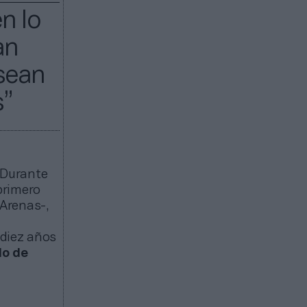
n lo
an
 sean
s”
“Durante
primero
 Arenas-,
 diez años
do de