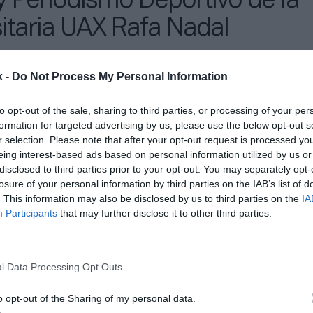
 Periodismo Deportivo de la
itaria UAX Rafa Nadal
k -
Do Not Process My Personal Information
esto último,
“la formación continua es vital”
, apunt
to opt-out of the sale, sharing to third parties, or processing of your per
tor de comunicación de la
Rafa Nadal Academy by Mo
formation for targeted advertising by us, please use the below opt-out s
codirige el Máster, en el que se instruyen a los alu
r selection. Please note that after your opt-out request is processed y
en permanente evolución. “Cuando yo empecé en este
eing interest-based ads based on personal information utilized by us or
s redes sociales como las conocemos hoy, ni un mont
disclosed to third parties prior to your opt-out. You may separately opt-
e hoy son fundamentales para llegar a todas las aud
losure of your personal information by third parties on the IAB’s list of
s.
. This information may also be disclosed by us to third parties on the
IA
Participants
that may further disclose it to other third parties.
dor aconseja a los jóvenes que quieran apostar por 
tengan un espíritu de emprendimiento: “Es muy valio
innovar
y de no tener miedo a proponer
alternativas
l Data Processing Opt Outs
s elementos clásicos
del periodismo tradicional”.
o opt-out of the Sharing of my personal data.