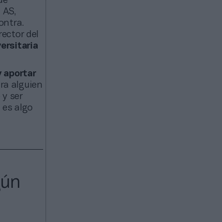
de
l AS,
ontra.
ector del
ersitaria
y aportar
ara alguien
 y ser
 es algo
gún