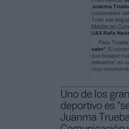
intermedios
. S
Juanma Trueb
colaborador de
Todo ese bagaj
Máster en Comu
UAX Rafa Nada
Para Trueba,
valor”
. El cono
que busque nuev
relevante” en u
muy recomendab
Uno de los gra
deportivo es “se
Juanma Trueba,