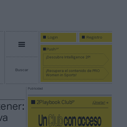
Login
Registro
Menú
2P
Push
¡Descubre Intelligence 2P!
Buscar
¡Recupera el contenido de PRO
Women in Sports!
Publicidad
2P
2Playbook Club
¡Únete!
tener:
va