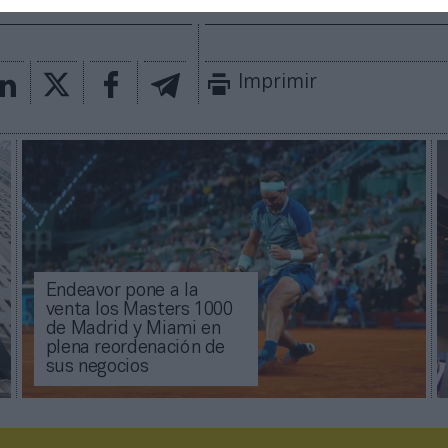
Imprimir
Endeavor pone a la
venta los Masters 1000
de Madrid y Miami en
plena reordenación de
sus negocios