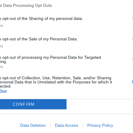
l Data Processing Opt Outs
a
capitalizar el momentum de los deportes y el
to
”, ha asegurado Mark Shapiro, presidente y directo
o opt-out of the Sharing of my personal data.
 TKO. Endeavor también ha puesto a la venta otros 
In
Open y el Mutua Madrid Open
, aunque por ahora no
mprador.
o opt-out of the Sale of my Personal Data.
In
eva newsletter Patrocinio!
to opt-out of processing my Personal Data for Targeted
ing.
edia ha lanzado en 2025 su propio newsletter mensu
In
n patrocinio. En él tomamos el pulso al sector abord
o opt-out of Collection, Use, Retention, Sale, and/or Sharing
rcado la actualidad del sector, además de ofrecer un
ersonal Data that Is Unrelated with the Purposes for which it
lected.
 contratos de patrocinio cerrados en España, Europa 
Out
 los últimos 30 días y una entrevista con directores/
rcas.
Aquí puedes apuntarte gratis
.
CONFIRM
aybook
como fuente preferida de Google de forma
ACTIVA
Data Deletion
Data Access
Privacy Policy
mado con las últimas noticias de actualidad.