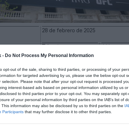
28 de febrero de 2025
Guardar
Me gusta
k -
Do Not Process My Personal Information
 compra de
IMG, On Location y la Professional Bull Ri
io de la UFC y la WWE ha adquirido los tres negocio
to opt-out of the sale, sharing to third parties, or processing of your per
formation for targeted advertising by us, please use the below opt-out s
 su vez es el accionista mayoritario de TKO y que, e
r selection. Please note that after your opt-out request is processed y
e teniendo el control de todas las empresas. Los té
eing interest-based ads based on personal information utilized by us or
se han desvelado.
disclosed to third parties prior to your opt-out. You may separately opt-
lantó
ayer en la presentación de resultados
financie
losure of your personal information by third parties on the IAB’s list of
ración se cerraría en el primer trimestre de 2025. T
. This information may also be disclosed by us to third parties on the
IA
Participants
that may further disclose it to other third parties.
vor, asegurando que cerraría la colocación de esto
de cotizar en Bolsa
en este mismo período.
ios reforzarán nuestro porfolio de empresas de prim