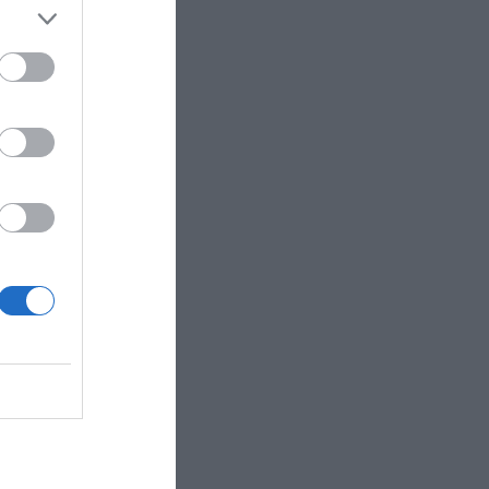
r de
activos
 ha
al
ando el
 recap de
y
as de las
R AHORA