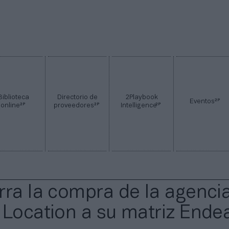
Biblioteca
Directorio de
2Playbook
2P
Eventos
2P
2P
2P
online
proveedores
Intelligence
rra la compra de la agenci
 Location a su matriz Ende