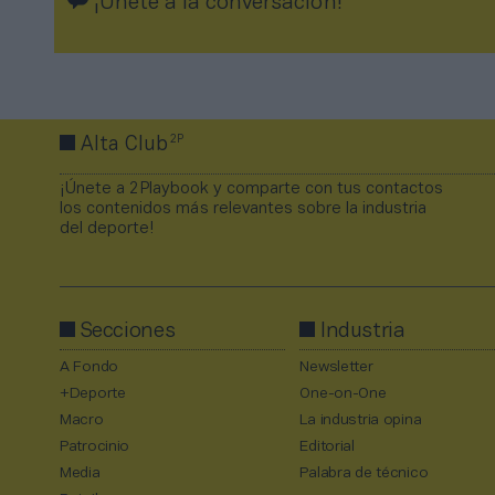
¡Únete a la conversación!
2P
Alta Club
¡Únete a 2Playbook y comparte con tus contactos
los contenidos más relevantes sobre la industria
del deporte!
Secciones
Industria
A Fondo
Newsletter
+Deporte
One-on-One
Macro
La industria opina
Patrocinio
Editorial
Media
Palabra de técnico