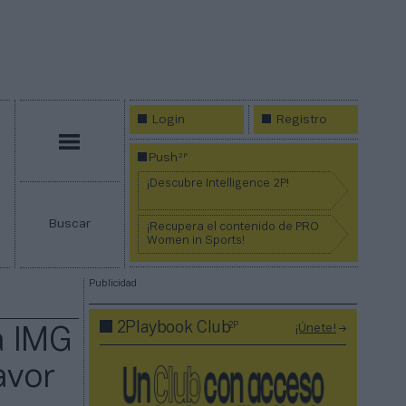
Login
Registro
Menú
2P
Push
¡Descubre Intelligence 2P!
Buscar
¡Recupera el contenido de PRO
Women in Sports!
Publicidad
2P
2Playbook Club
¡Únete!
a IMG
avor