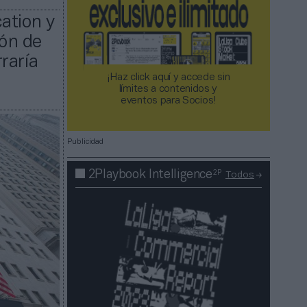
ation y
ión de
raría
¡Haz click aquí y accede sin
límites a contenidos y
eventos para Socios!​​​​​​​
Publicidad
2P
2Playbook Intelligence
Todos