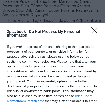
Jordania, Kuwait, Líbano, Libia, Marruecos, Omán,
Palestina, Siria, Túnez, Yemen y Emiratos Árabes
Unidos (Abu Dabi, Ajmán, Dubai, Fuyaira, Ras al-Jaima,
Sarja y Umm al-Qaywayn).
Este acuerdo llega después de que la ACB cambiara
de socio en argentina y adjudicara sus derechos a
DeporTV, que tomó el testigo de TNT Sports. En
2playbook -
Do Not Process My Personal
España, la patronal de clubes de baloncesto ha
Information
anunciado la
renovación de sus emisiones con
Movistar+ por tres temporadas más.
If you wish to opt-out of the sale, sharing to third parties, or
processing of your personal or sensitive information for
Añadir
2Playbook
como fuente preferida de Google
targeted advertising by us, please use the below opt-out
de forma gratuita
section to confirm your selection. Please note that after your
Mantente informado con las últimas noticias de actualidad.
opt-out request is processed you may continue seeing
ACTIVAR AHORA
interest-based ads based on personal information utilized by
us or personal information disclosed to third parties prior to
your opt-out. You may separately opt-out of the further
Compartir
disclosure of your personal information by third parties on the
IAB’s list of downstream participants. This information may
Imprimir
also be disclosed by us to third parties on the
IAB’s List of
Downstream Participants
that may further disclose it to other