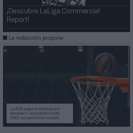
¡Descubre LaLiga Commercial
Report!​​
La redacción propone
La ACB seguirá viéndose por
Movistar+: renovación hasta
2023 con patrocinio incluido