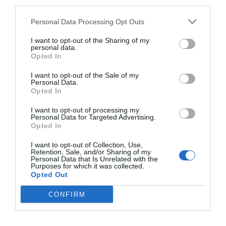
third parties.
Índex
2P
Personal Data Processing Opt Outs
ACB
I want to opt-out of the Sharing of my
personal data.
Opted In
Publicidad
I want to opt-out of the Sale of my
Personal Data.
Opted In
2P
2Playbook Club
I want to opt-out of processing my
Personal Data for Targeted Advertising.
Opted In
I want to opt-out of Collection, Use,
Retention, Sale, and/or Sharing of my
Personal Data that Is Unrelated with the
Purposes for which it was collected.
Opted Out
CONFIRM