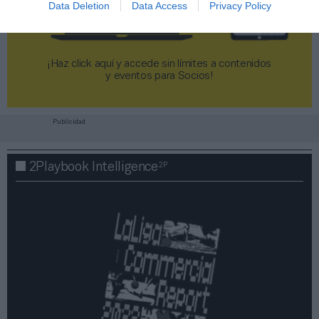
Data Deletion
Data Access
Privacy Policy
¡Haz click aquí y accede sin límites a contenidos
y eventos para Socios!​​​​​​​
Publicidad
2P
2Playbook Intelligence