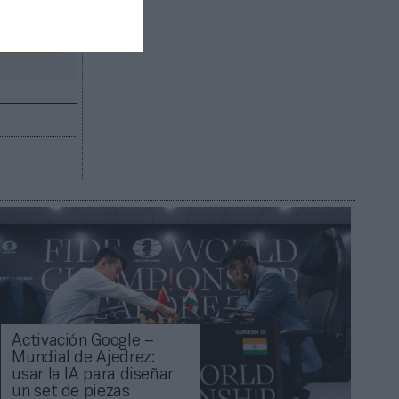
R AHORA
Activación Google –
Mundial de Ajedrez:
usar la IA para diseñar
un set de piezas