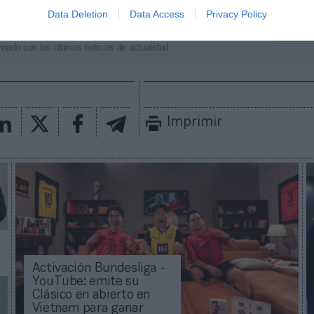
Data Deletion
Data Access
Privacy Policy
aybook
como fuente preferida de Google de forma
ACTIVA
mado con las últimas noticias de actualidad.
Imprimir
Activación Bundesliga -
YouTube: emite su
Clásico en abierto en
Vietnam para ganar