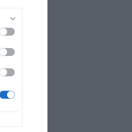
orts y
La emisión
ó una
l
ldsberry.
 a seguir,
ómo es la
, los
ado de
ratos de
les. Si
rnos a