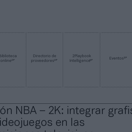
Biblioteca
Directorio de
2Playbook
2P
Eventos
2P
2P
2P
online
proveedores
Intelligence
ión NBA – 2K: integrar graf
videojuegos en las