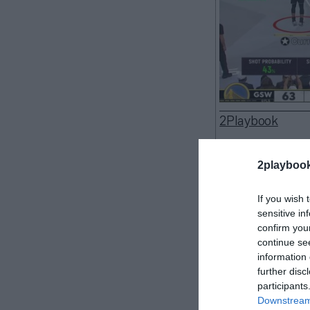
2Playbook
2playboo
Los videojuegos
If you wish 
sensitive in
popular. Su pr
confirm you
irrenunciable y
continue se
conexión con n
information 
más allá y ha 
further disc
funcionalidade
participants
retransmision
Downstream 