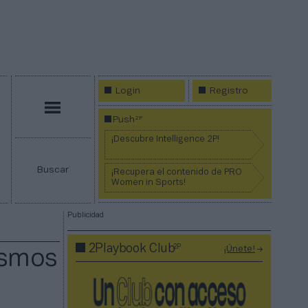
Login
Registro
Menú
2P
Push
¡Descubre Intelligence 2P!
Buscar
¡Recupera el contenido de PRO
Women in Sports!
Publicidad
2P
2Playbook Club
¡Únete!
ismos