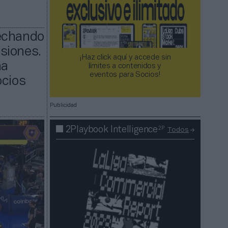
vechando
siones.
¡Haz click aquí y accede sin
na
límites a contenidos y
eventos para Socios!​​​​​​​
ocios
Publicidad
2P
2Playbook Intelligence
Todos