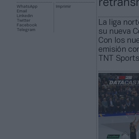
retrans
WhatsApp
Imprimir
Email
Linkedin
Twitter
La liga no
Facebook
Telegram
su nueva C
Con los nu
emisión com
TNT Sports