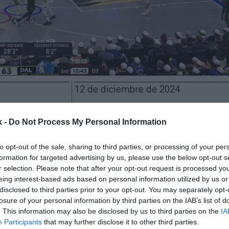
12 de diciembre de 2024
Guardar
Me gusta
k -
Do Not Process My Personal Information
 hace tiempo que dieron el salto al
mainstream
en l
to opt-out of the sale, sharing to third parties, or processing of your per
formation for targeted advertising by us, please use the below opt-out s
esencia se ha extendido de tal forma que son una pu
r selection. Please note that after your opt-out request is processed y
, a menudo, una de las principales puertas de entrad
eing interest-based ads based on personal information utilized by us or
uevos aficionados para el deporte. La
NBA
ha ido un
disclosed to third parties prior to your opt-out. You may separately opt-
realizado una
emisión pionera
integrando
grafismos
losure of your personal information by third parties on the IAB’s list of
s propias de su videojuego, NBA 2K
,
en una de sus
. This information may also be disclosed by us to third parties on the
IA
es
.
Participants
that may further disclose it to other third parties.