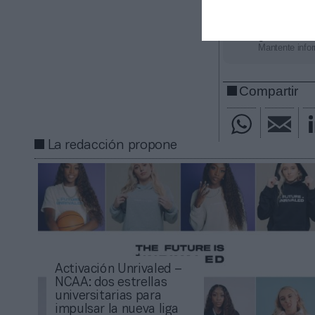
Añadir
2Pl
gratuita
Mantente infor
Compartir
La redacción propone
Activación Unrivaled –
NCAA: dos estrellas
universitarias para
impulsar la nueva liga