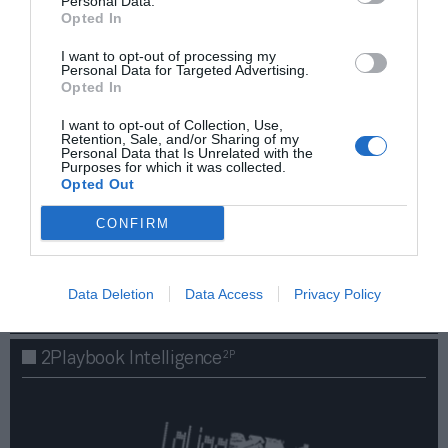
Personal Data.
Opted In
I want to opt-out of processing my
Personal Data for Targeted Advertising.
Opted In
I want to opt-out of Collection, Use,
Retention, Sale, and/or Sharing of my
Personal Data that Is Unrelated with the
Purposes for which it was collected.
Opted Out
¡Haz click aquí y accede sin límites a contenidos
CONFIRM
y eventos para Socios!​​​​​​​
Data Deletion
Data Access
Privacy Policy
Publicidad
2P
2Playbook Intelligence