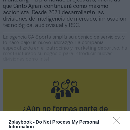
que Cinto Ajram continuará como máximo
accionista. Desde 2021 desarrollarán las
divisiones de inteligencia de mercado, innovación
tecnológica, audiovisual y RSC.
La agencia CA Sports amplía su abanico de servicios, y
lo hace bajo un nuevo liderazgo. La compañía,
especializada en el patrocinio y marketing deportivo, ha
reestructurado su negocio para introducir nuevas
divisiones como inteli
¿Aún no formas parte de
2Playbook Club?
2playbook -
Do Not Process My Personal
Information
¡Hazte Socio para acceder a este contenido