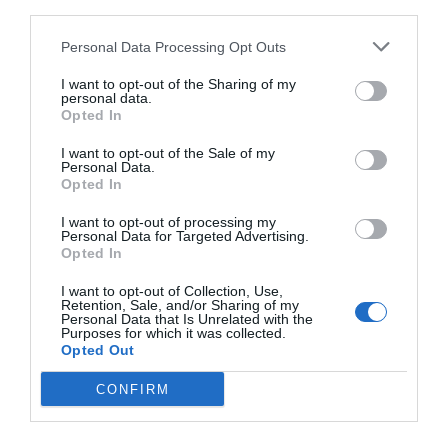
third parties.
La plataforma también contabiliza la asistencia a
todos los eventos deportivos, de entretenimiento y
Personal Data Processing Opt Outs
música en España, así como más de 25.000 contratos
de patrocinio en el mercado español y otros 7.000
I want to opt-out of the Sharing of my
contratos de las ligas europeas y norteamericanas de
personal data.
Opted In
fútbol y baloncesto, segmentados por competición,
tipología de activos, marcas, categorías de producto y
I want to opt-out of the Sale of my
valor económico aproximado de cada acuerdo. Si
Personal Data.
quieres más información, contacta con nosotros a
Opted In
través de
intelligence@2playbook.com
.
I want to opt-out of processing my
Personal Data for Targeted Advertising.
Añadir
2Playbook
como fuente preferida de Google
Opted In
de forma gratuita
Mantente informado con las últimas noticias de actualidad.
I want to opt-out of Collection, Use,
ACTIVAR AHORA
Retention, Sale, and/or Sharing of my
Personal Data that Is Unrelated with the
Purposes for which it was collected.
Opted Out
Compartir
CONFIRM
Imprimir