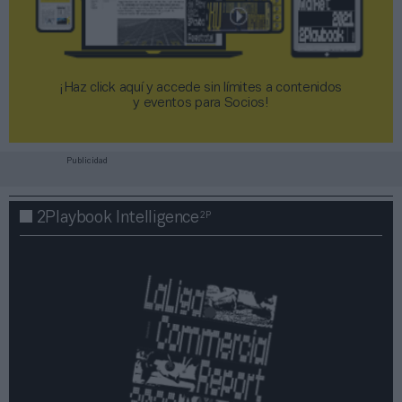
¡Haz click aquí y accede sin límites a contenidos
y eventos para Socios!​​​​​​​
Publicidad
2P
2Playbook Intelligence