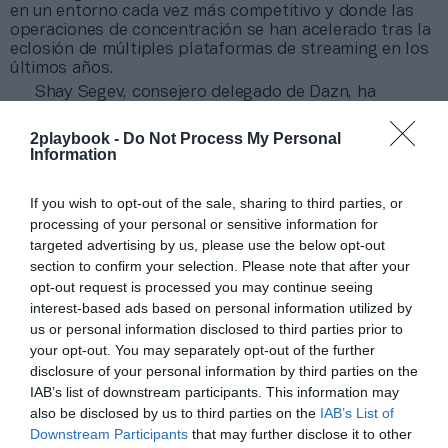
en un entorno cada vez más competitivo y donde las
operaciones de concentración se han acelerado tras la
eclosión de múltiples plataformas de streaming en los
últimos años.
Shay Segev, consejero delegado de Dazn, ha
añadido que “
los australianos ven más deporte que
ningún otro país del mundo
, lo que hace de este un
2playbook -
Do Not Process My Personal
acuerdo increíble y una gran oportunidad para Dazn
Information
para entrar en un mercado clave, dando otro nuevo
paso en nuestra estrategia para ser la casa global del
If you wish to opt-out of the sale, sharing to third parties, or
deporte”. “Foxtel es un negocio de éxito que ha logrado
processing of your personal or sensitive information for
una transformación digital notable en los últimos años,
así que estamos confiados en que nuestro alcance
targeted advertising by us, please use the below opt-out
global e innovación seguirán empujando su negocio a
section to confirm your selection. Please note that after your
largo plazo”.
opt-out request is processed you may continue seeing
interest-based ads based on personal information utilized by
us or personal information disclosed to third parties prior to
Sobre Intelligence 2P
your opt-out. You may separately opt-out of the further
Intelligence 2P
es la unidad de estrategia e
disclosure of your personal information by third parties on the
inteligencia de mercado de 2Playbook, cuya plataforma
IAB’s list of downstream participants. This information may
de datos monitoriza en tiempo real el negocio de 60
also be disclosed by us to third parties on the
IAB’s List of
clubes de LaLiga, Liga F y Primera Rfef; 200 clubes de
Downstream Participants
that may further disclose it to other
ligas europeas; 22 clubes de ACB y Primera FEB.