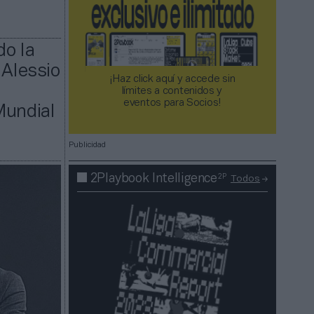
do la
 Alessio
¡Haz click aquí y accede sin
límites a contenidos y
eventos para Socios!​​​​​​​
Mundial
Publicidad
2P
2Playbook Intelligence
Todos