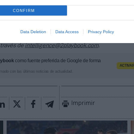
a también contabiliza la asistencia a todos los event
CONFIRM
 entretenimiento y música en España, así como más d
trocinio en el mercado español y otros 7.000 contrat
 y norteamericanas de fútbol y baloncesto, segmenta
Data Deletion
Data Access
Privacy Policy
pología de activos, marcas, categorías de producto y 
ximado de cada acuerdo. Si quieres más información
 través de
intelligence@2playbook.com
.
aybook
como fuente preferida de Google de forma
ACTIVA
mado con las últimas noticias de actualidad.
Imprimir