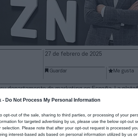
27 de febrero de 2025
Guardar
Me gusta
su departamento de marketing en España. La plata
treaming ha fichado a
Enrique de Porres
como
vicep
k -
Do Not Process My Personal Information
n el mercado español,
según ha informado en un
leva a Alessio Sarina, que es promocionado a un car
to opt-out of the sale, sharing to third parties, or processing of your per
icepresidente del proyecto del Mundial de Clubes Fi
formation for targeted advertising by us, please use the below opt-out s
uenta con una dilatada trayectoria de más de 20 año
r selection. Please note that after your opt-out request is processed y
telecomunicaciones y el marketing, habiendo ocupad
eing interest-based ads based on personal information utilized by us or