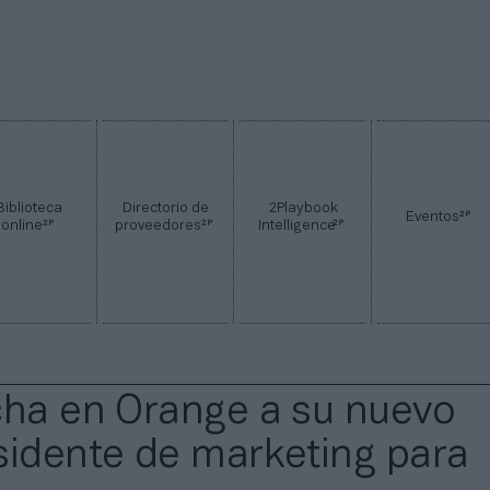
Biblioteca
Directorio de
2Playbook
2P
Eventos
2P
2P
2P
online
proveedores
Intelligence
cha en Orange a su nuevo
sidente de marketing para