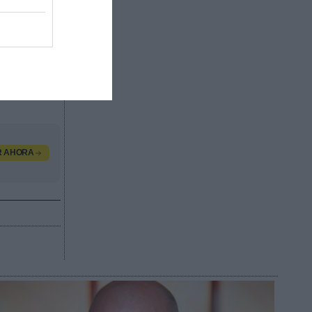
os
e 25.000
os de las
dos por
valor
, contacta
R AHORA