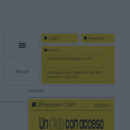
Login
Registro
Menú
2P
Push
¡Descubre Intelligence 2P!
Buscar
¡Recupera el contenido de PRO
Women in Sports!
Publicidad
2P
2Playbook Club
¡Únete!