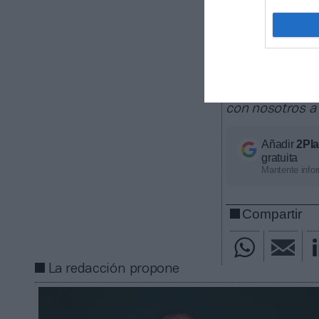
La plataform
deportivos, de
contratos de pa
ligas europeas
competición, ti
económico apro
con nosotros a
Añadir
2Pl
gratuita
Mantente infor
Compartir
La redacción propone