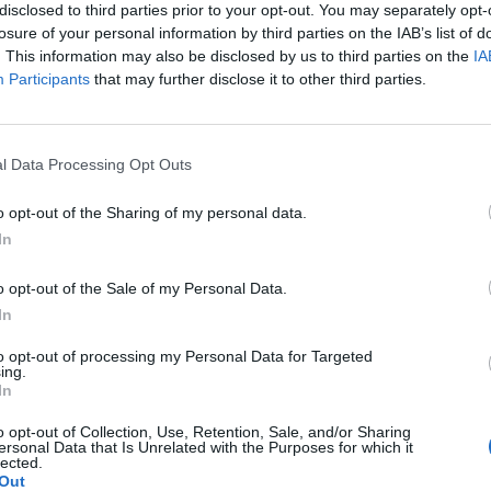
disclosed to third parties prior to your opt-out. You may separately opt-
 liderazgo en compañías como
Orange España,
donde
losure of your personal information by third parties on the IAB’s list of
d of low cost business.
Anteriormente
también traba
. This information may also be disclosed by us to third parties on the
IA
Amena,
donde desempeñó funciones de analista de f
Participants
that may further disclose it to other third parties.
y de marketing e investigación de mercados, respec
xperiencia en ventas, marketing y estrategia será cl
stra marca y nuestra llegada al mercado, y conectar
l Data Processing Opt Outs
ana con los fans al deporte en España”, ha explica
Dazn España y Portugal. “Trabajaré para continuar
o opt-out of the Sharing of my personal data.
a forma en que los aficionados disfrutan del deport
In
de clientes en el mercado español, ofreciendo una ex
a e innovadora”, ha añadido De Porres.
o opt-out of the Sale of my Personal Data.
In
to opt-out of processing my Personal Data for Targeted
igence 2P
ing.
In
 2P
es la unidad de estrategia e inteligencia de merc
 plataforma de datos monitoriza en tiempo real el n
o opt-out of Collection, Use, Retention, Sale, and/or Sharing
Liga, Liga F y Primera Rfef; 200 clubes de ligas euro
ersonal Data that Is Unrelated with the Purposes for which it
lected.
y Primera FEB.
Out