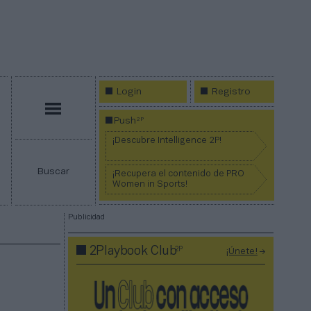
Login
Registro
Menú
2P
Push
¡Descubre Intelligence 2P!
Buscar
¡Recupera el contenido de PRO
Women in Sports!
Publicidad
2P
2Playbook Club
¡Únete!