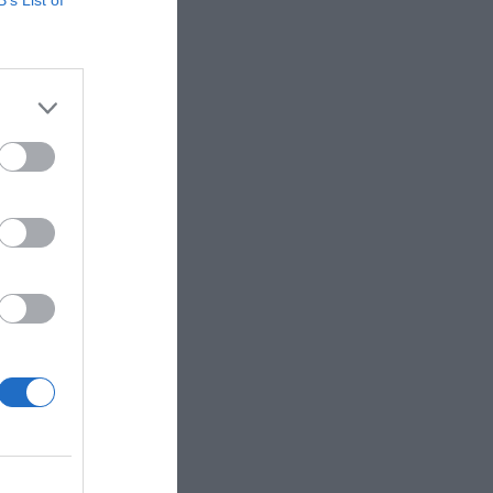
B’s List of
, para los
icar la
a decidido
un nuevo
, que la
mbre,
cedido. De
, por lo
sliga el
as), así
didos, ya
nvincente
r
aba