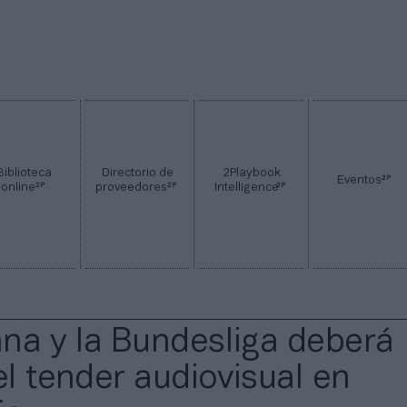
Biblioteca
Directorio de
2Playbook
2P
Eventos
2P
2P
2P
online
proveedores
Intelligence
na y la Bundesliga deberá
el tender audiovisual en