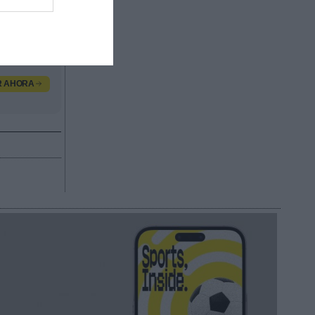
OTT
y
R AHORA