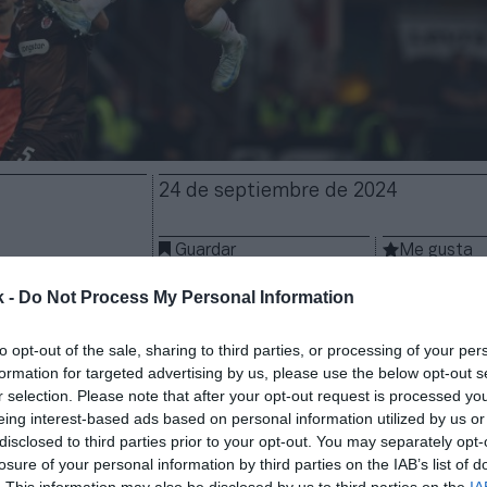
24 de septiembre de 2024
Guardar
Me gusta
k -
Do Not Process My Personal Information
s tribunales. La Institución Alemana de Arbitraje h
deportiva en su pulso con la Bundesliga, a la que llev
to opt-out of the sale, sharing to third parties, or processing of your per
considerar que no cumplió con las bases del concurs
formation for targeted advertising by us, please use the below opt-out s
la oferta de Sky Deutschland. La decisión obliga a l
r selection. Please note that after your opt-out request is processed y
fútbol alemán a sacar un nuevo concurso para las
eing interest-based ads based on personal information utilized by us or
s en Alemania de un paquete formado por 196 parti
disclosed to third parties prior to your opt-out. You may separately opt-
más importante.
losure of your personal information by third parties on the IAB’s list of