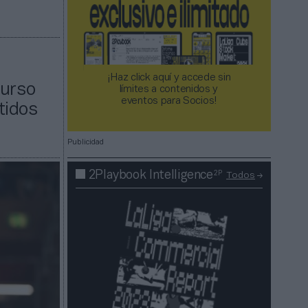
¡Haz click aquí y accede sin
curso
límites a contenidos y
eventos para Socios!​​​​​​​
tidos
Publicidad
2P
2Playbook Intelligence
Todos