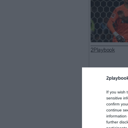
2Playbook
2playboo
Dazn gana en lo
razón a la OTT 
If you wish 
tribunales por 
sensitive in
decantarse por 
confirm you
promotora del 
continue se
retransmisione
information 
temporada, el 
further disc