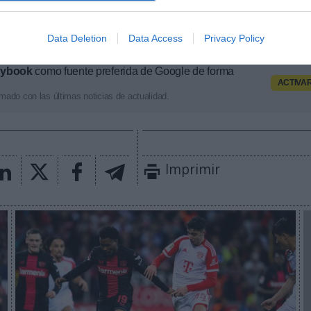
00 millones de euros en el último ciclo, en el que la 
e erigió como el segundo gran
player
por detrás de Sk
Data Deletion
Data Access
Privacy Policy
aybook
como fuente preferida de Google de forma
ACTIVA
mado con las últimas noticias de actualidad.
Imprimir