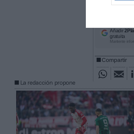
valorado en 1.1
británica ya s
Deutschland.
Añadir
2Pl
gratuita
Mantente infor
Compartir
La redacción propone