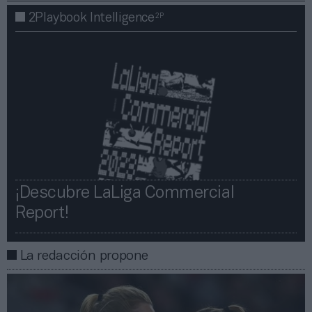
2P
2Playbook Intelligence
¡Descubre LaLiga Commercial
Report!​​
La redacción propone