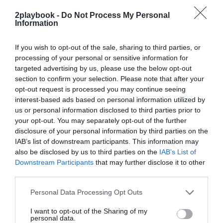
Mantente informado con las últimas noticias de actualidad.
ACTIVAR AHORA
2playbook -
Do Not Process My Personal
Information
If you wish to opt-out of the sale, sharing to third parties, or
Compartir
processing of your personal or sensitive information for
targeted advertising by us, please use the below opt-out
Imprimir
section to confirm your selection. Please note that after your
opt-out request is processed you may continue seeing
interest-based ads based on personal information utilized by
Índex
2P
us or personal information disclosed to third parties prior to
your opt-out. You may separately opt-out of the further
Dazn
disclosure of your personal information by third parties on the
IAB’s list of downstream participants. This information may
European Tour
also be disclosed by us to third parties on the
IAB’s List of
Downstream Participants
that may further disclose it to other
third parties.
Personal Data Processing Opt Outs
Publicidad
I want to opt-out of the Sharing of my
personal data.
2P
2Playbook Club