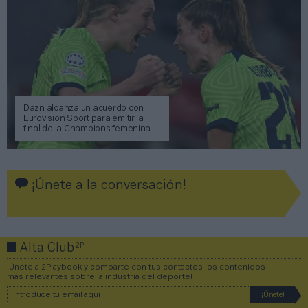
Dazn alcanza un acuerdo con
Eurovision Sport para emitir la
final de la Champions femenina
¡Únete a la conversación!
2P
Alta Club
¡Únete a 2Playbook y comparte con tus contactos los contenidos
más relevantes sobre la industria del deporte!