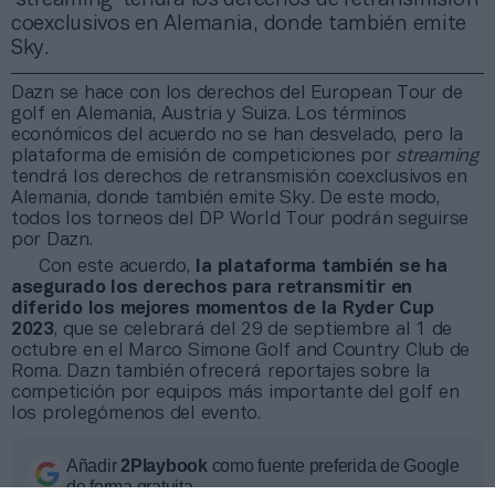
coexclusivos en Alemania, donde también emite
Sky.
Dazn se hace con los derechos del European Tour de
golf en Alemania, Austria y Suiza. Los términos
económicos del acuerdo no se han desvelado, pero la
plataforma de emisión de competiciones por
streaming
tendrá los derechos de retransmisión coexclusivos en
Alemania, donde también emite Sky. De este modo,
todos los torneos del DP World Tour podrán seguirse
por Dazn.
Con este acuerdo,
la plataforma también se ha
asegurado los derechos para retransmitir en
diferido los mejores momentos de la Ryder Cup
2023
, que se celebrará del 29 de septiembre al 1 de
octubre en el Marco Simone Golf and Country Club de
Roma. Dazn también ofrecerá reportajes sobre la
competición por equipos más importante del golf en
los prolegómenos del evento.
Añadir
2Playbook
como fuente preferida de Google
de forma gratuita