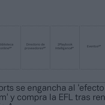
Biblioteca
Directorio de
2Playbook
2P
Eventos
2P
2P
2P
online
proveedores
Intelligence
rts se engancha al ‘efecto
’ y compra la EFL tras re