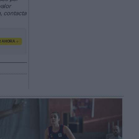
valor
, contacta
R AHORA