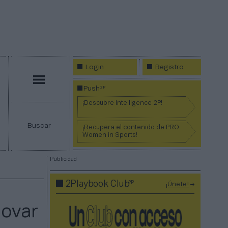
Login
Registro
Menú
2P
Push
¡Descubre Intelligence 2P!
Buscar
¡Recupera el contenido de PRO
Women in Sports!
Publicidad
2P
2Playbook Club
¡Únete!
novar