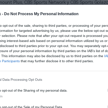
mount Plus, CBS Sports Network y CBS Sports Golaz
y 26 clubes en estas tres categorías con inversores
stadounidenses como Burnley, Leeds United, Birming
k -
Do Not Process My Personal Information
y
el famoso Wrexham AFC
,
cuyos dueños son los act
b McElhenney.
to opt-out of the sale, sharing to third parties, or processing of your per
formation for targeted advertising by us, please use the below opt-out s
torias convincentes de la EFL y su creciente popular
r selection. Please note that after your opt-out request is processed y
bertura de primera clase, esperamos seguir elevando 
eing interest-based ads based on personal information utilized by us or
estacado Dan Weinberg, vicepresidente ejecutivo de
disclosed to third parties prior to your opt-out. You may separately opt-
e CBS Sports.
losure of your personal information by third parties on the IAB’s list of
. This information may also be disclosed by us to third parties on the
IA
í su propio trozo del pastel del fútbol inglés tras q
Participants
that may further disclose it to other third parties.
mier League. Comcast se hizo con los derechos de la
idos por
2.700 millones de dólares (2.480 millones d
n el anterior ciclo audiovisual. Comcast es el propieta
 partidos de la Premier en EEUU, y de Sky, su socio 
l Data Processing Opt Outs
eino Unido y otros países europeos como Italia y Al
o opt-out of the Sharing of my personal data.
In
 con la Serie A hasta 2026
o opt-out of the Sale of my Personal Data.