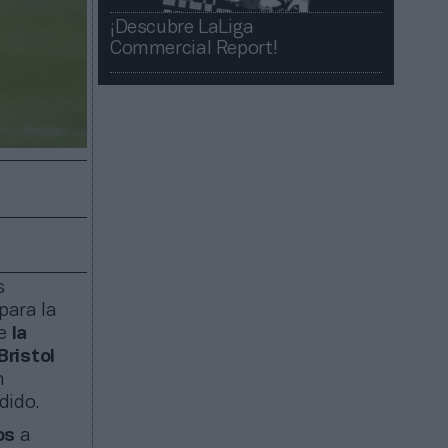
¡Descubre LaLiga
Commercial Report!​​
s
para la
de
la
Bristol
n
dido.
os
a