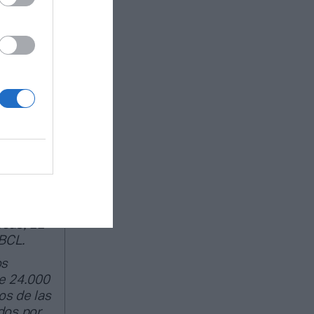
la Serie A
 los
ie A , la
26, existe
he
e estaba
millones
ercado de
egocio de
peas; 22
 BCL.
os
e 24.000
os de las
dos por