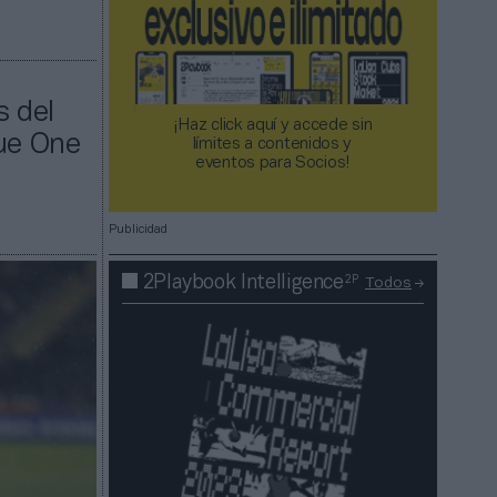
s del
¡Haz click aquí y accede sin
gue One
límites a contenidos y
eventos para Socios!​​​​​​​
Publicidad
2P
2Playbook Intelligence
Todos