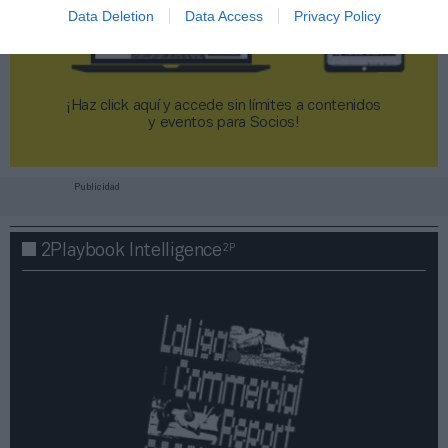
Data Deletion
Data Access
Privacy Policy
¡Haz click aquí y accede sin límites a contenidos
y eventos para Socios!​​​​​​​
Publicidad
2P
2Playbook Intelligence