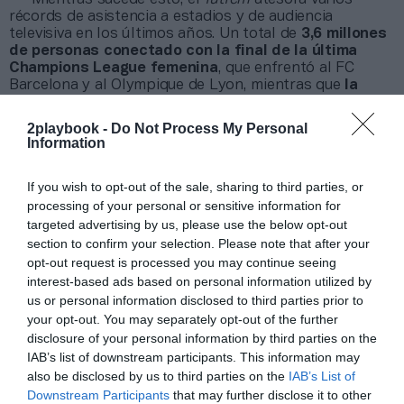
récords de asistencia a estadios y de audiencia
televisiva en los últimos años. Un total de
3,6 millones
de personas conectado con la final de la última
Champions League femenina
, que enfrentó al FC
Barcelona y al Olympique de Lyon, mientras que
la
Eurocopa de este verano también registró una
asistencia récord con 87.192 espectadores viendo
2playbook -
Do Not Process My Personal
en directo la final en Wembley
.
Information
Añadir
2Playbook
como fuente preferida de Google
If you wish to opt-out of the sale, sharing to third parties, or
de forma gratuita
processing of your personal or sensitive information for
Mantente informado con las últimas noticias de actualidad.
targeted advertising by us, please use the below opt-out
ACTIVAR AHORA
section to confirm your selection. Please note that after your
opt-out request is processed you may continue seeing
interest-based ads based on personal information utilized by
Compartir
us or personal information disclosed to third parties prior to
your opt-out. You may separately opt-out of the further
Imprimir
disclosure of your personal information by third parties on the
IAB’s list of downstream participants. This information may
also be disclosed by us to third parties on the
IAB’s List of
Índex
2P
Downstream Participants
that may further disclose it to other