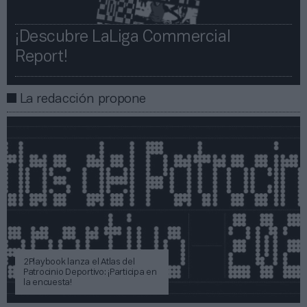
¡Descubre LaLiga Commercial
Report!​​
La redacción propone
2Playbook lanza el Atlas del
Patrocinio Deportivo: ¡Participa en
la encuesta!