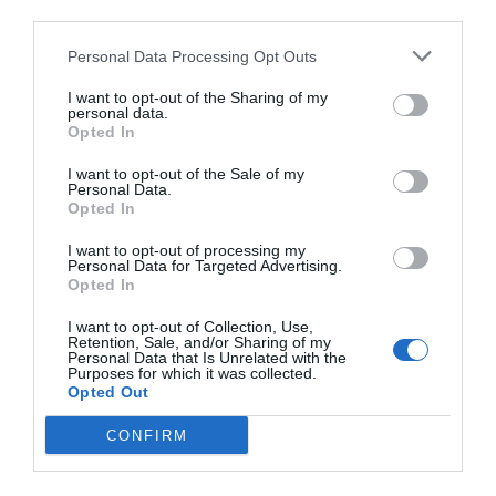
third parties.
Fifa
Personal Data Processing Opt Outs
PRO Women in Sports
I want to opt-out of the Sharing of my
personal data.
Opted In
I want to opt-out of the Sale of my
Publicidad
Personal Data.
Opted In
2P
2Playbook Club
I want to opt-out of processing my
Personal Data for Targeted Advertising.
Opted In
I want to opt-out of Collection, Use,
Retention, Sale, and/or Sharing of my
Personal Data that Is Unrelated with the
Purposes for which it was collected.
Opted Out
CONFIRM