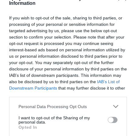
estos servicios de producción a todos los
broadcasters
.
Information
If you wish to opt-out of the sale, sharing to third parties, or
Sobre 2Playbook Intelligence
processing of your personal or sensitive information for
2Playbook Intelligence
es la unidad de datos e
targeted advertising by us, please use the below opt-out
inteligencia de mercado de 2Playbook, cuya plataforma
section to confirm your selection. Please note that after your
de datos monitoriza en tiempo real el negocio de más
opt-out request is processed you may continue seeing
de 280 clubes de fútbol y baloncesto de toda Europa,
interest-based ads based on personal information utilized by
la asistencia a todos los eventos deportivos y de
us or personal information disclosed to third parties prior to
entretenimiento en España, así como más de 20.000
your opt-out. You may separately opt-out of the further
contratos de patrocinio en el mercado español,
disclosure of your personal information by third parties on the
segmentados por competición, tipología de activos,
marcas, categorías de producto y valor económico
IAB’s list of downstream participants. This information may
aproximado de cada acuerdo. Si quieres más
also be disclosed by us to third parties on the
IAB’s List of
información, contacta con nosotros a través de
Downstream Participants
that may further disclose it to other
intelligence@2playbook.com
.
third parties.
Añadir
2Playbook
como fuente preferida de Google
Personal Data Processing Opt Outs
de forma gratuita
Mantente informado con las últimas noticias de actualidad.
I want to opt-out of the Sharing of my
personal data.
ACTIVAR AHORA
Opted In