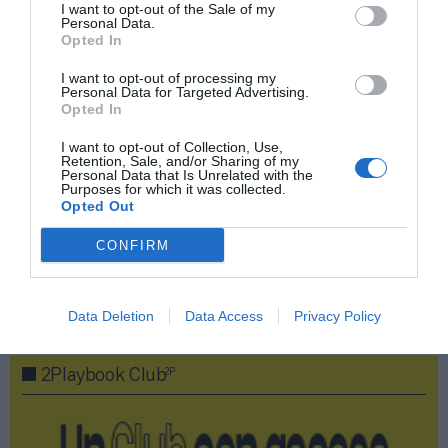
I want to opt-out of the Sale of my
Personal Data.
Compartir
Opted In
Imprimir
I want to opt-out of processing my
Personal Data for Targeted Advertising.
Opted In
Índex
2P
I want to opt-out of Collection, Use,
Retention, Sale, and/or Sharing of my
Personal Data that Is Unrelated with the
Mediapro
Purposes for which it was collected.
Opted Out
Uefa
CONFIRM
Publicidad
Data Deletion
Data Access
Privacy Policy
2P
2Playbook Club