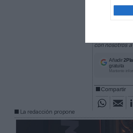
La plataform
deportivos, de
contratos de pa
ligas europeas
competición, ti
económico apro
con nosotros a
Añadir
2Pl
gratuita
Mantente infor
Compartir
La redacción propone