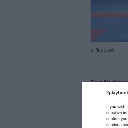
2Playbook
Grup Mediapro
catalana ha sid
2playboo
audiovisual de
2024, celebrad
If you wish 
Mediapro B
sensitive in
eventos audiov
confirm you
de
30 profesio
continue se