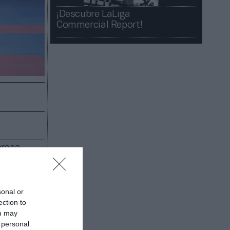
¡Descubre LaLiga
Commercial Report!​​
presa
la señal
acionales
sonal or
ón de
ection to
 un equipo
ou may
o
 personal