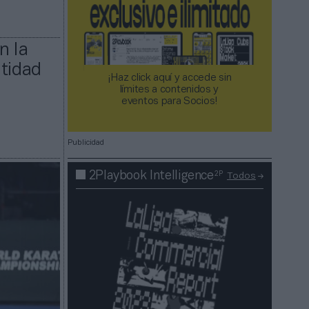
n la
ntidad
¡Haz click aquí y accede sin
límites a contenidos y
eventos para Socios!​​​​​​​
Publicidad
2P
2Playbook Intelligence
Todos