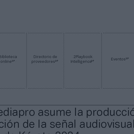
Biblioteca
Directorio de
2Playbook
2P
Eventos
2P
2P
2P
online
proveedores
Intelligence
diapro asume la producci
ción de la señal audiovisua