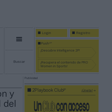
Login
Registro
Menú
2P
Push
¡Descubre Intelligence 2P!
Buscar
¡Recupera el contenido de PRO
Women in Sports!
Publicidad
2P
2Playbook Club
¡Únete!
ón y
l del