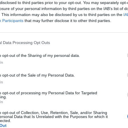
disclosed to third parties prior to your opt-out. You may separately opt-
iales como las
ultra slow motion
y
super slow motion
losure of your personal information by third parties on the IAB’s list of
Mundial de Pamplona, Mediapro ha producido este a
. This information may also be disclosed by us to third parties on the
IA
el Karate 1-Premier League en París, Antalya (Turquí
Participants
that may further disclose it to other third parties.
anca, así como el Campeonato Europeo de Kárate en
mando
un total de 100 horas de producción en direct
Kárate se ha distribuido a
más de 12 operadores
l Data Processing Opt Outs
s,
incluyendo TVE (España), FOX Sports (Australia) y
 contratos forman parte del acuerdo firmado por la c
o opt-out of the Sharing of my personal data.
ón Mundial de Kárate, con vigencia hasta 2025. El di
In
 audiovisuales es Simply Sport.
o opt-out of the Sale of my Personal Data.
In
ligence 2P
to opt-out of processing my Personal Data for Targeted
 2P
es la unidad de estrategia e inteligencia de merc
ing.
In
 plataforma de datos monitoriza en tiempo real el n
Liga, Liga F y Primera Rfef; 200 clubes de ligas euro
o opt-out of Collection, Use, Retention, Sale, and/or Sharing
 Primera FEB y 80 clubes de Euroliga, Eurocup, BCL, 
ersonal Data that Is Unrelated with the Purposes for which it
lected.
nas.
Out