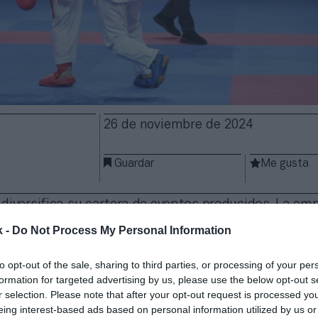
26 de noviembre de 2024
Guardar
Me gusta
diversifica su cartera de eventos producidos. La em
o la responsable de la producción y distribución de 
k -
Do Not Process My Personal Information
l
Campeonato Mundial de Kárate por Selecciones N
o en Pamplona del 22 al 24 de noviembre.
to opt-out of the sale, sharing to third parties, or processing of your per
MS
, la unidad del grupo especializada en la producci
formation for targeted advertising by us, please use the below opt-out s
isuales, ha llevado a cabo un despliegue técnico con
r selection. Please note that after your opt-out request is processed y
nales
y una unidad móvil con 14 cámaras, incluyend
eing interest-based ads based on personal information utilized by us or