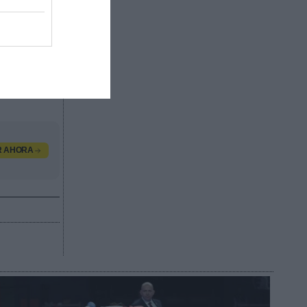
os
e 23.000
os de las
dos por
valor
, contacta
R AHORA