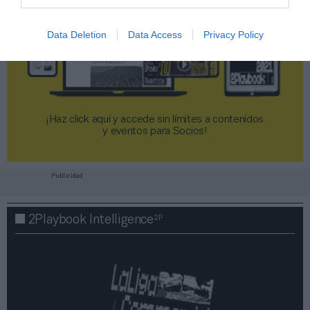
Data Deletion
Data Access
Privacy Policy
¡Haz click aquí y accede sin límites a contenidos
y eventos para Socios!​​​​​​​
Publicidad
2P
2Playbook Intelligence