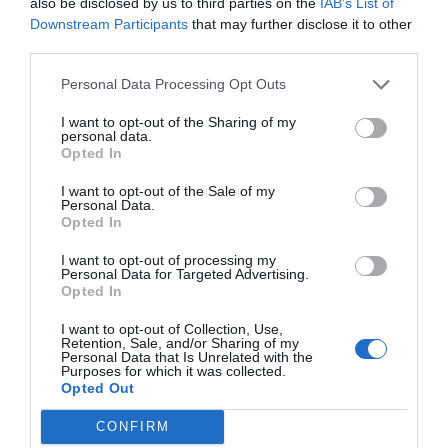
also be disclosed by us to third parties on the
IAB’s List of
Downstream Participants
that may further disclose it to other
Imprimir
third parties.
Personal Data Processing Opt Outs
Índex
2P
I want to opt-out of the Sharing of my
personal data.
Mediapro
Opted In
I want to opt-out of the Sale of my
Personal Data.
Opted In
Publicidad
I want to opt-out of processing my
Personal Data for Targeted Advertising.
Opted In
2P
2Playbook Club
I want to opt-out of Collection, Use,
Retention, Sale, and/or Sharing of my
Personal Data that Is Unrelated with the
Purposes for which it was collected.
Opted Out
CONFIRM