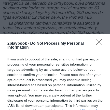
inteligencia de mercado de 2Playbook, cuya plataforma
de datos monitoriza en tiempo real el negocio de 60
clubes de LaLiga, Liga F y Primera Rfef; 200 clubes de
ligas europeas; 22 clubes de ACB y Primera FEB.
La plataforma también contabiliza la asistencia a
todos los eventos deportivos, de entretenimiento y
música en España, así como más de 25.000 contratos
de patrocinio en el mercado español y otros 7.000
contratos de las ligas europeas y norteamericanas de
2playbook -
Do Not Process My Personal
fútbol y baloncesto, segmentados por competición,
Information
tipología de activos, marcas, categorías de producto y
valor económico aproximado de cada acuerdo. Si
If you wish to opt-out of the sale, sharing to third parties, or
quieres más información, contacta con nosotros a
processing of your personal or sensitive information for
través de
intelligence@2playbook.com
.
targeted advertising by us, please use the below opt-out
section to confirm your selection. Please note that after your
Añadir
2Playbook
como fuente preferida de Google
opt-out request is processed you may continue seeing
de forma gratuita
interest-based ads based on personal information utilized by
Mantente informado con las últimas noticias de actualidad.
us or personal information disclosed to third parties prior to
ACTIVAR AHORA
your opt-out. You may separately opt-out of the further
disclosure of your personal information by third parties on the
IAB’s list of downstream participants. This information may
Compartir