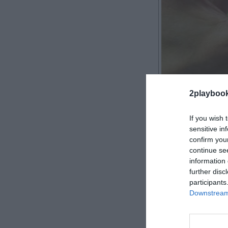
2Playbook
2playboo
If you wish 
sensitive in
confirm you
LaLiga
asegura
continue se
emiten contenid
information 
español ha ase
further disc
acreditativa
de
participants
Downstream 
y se comparten
La organiza
Eldiario.es
y
El 