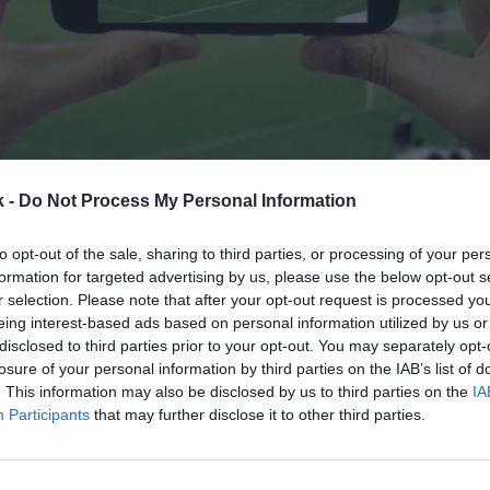
16 de febrero de 2025
k -
Do Not Process My Personal Information
to opt-out of the sale, sharing to third parties, or processing of your per
Guardar
Me gusta
formation for targeted advertising by us, please use the below opt-out s
r selection. Please note that after your opt-out request is processed y
 tener pruebas de que las
IPs bloqueadas en Cloudf
eing interest-based ads based on personal information utilized by us or
os piratas ilegales. La promotora del fútbol profesi
disclosed to third parties prior to your opt-out. You may separately opt-
gurado en un comunicado tener “la absoluta certez
losure of your personal information by third parties on the IAB’s list of
 que esas IPs se emplean para
distribuir contenidos
. This information may also be disclosed by us to third parties on the
IA
Participants
that may further disclose it to other third parties.
 con contenidos ilegítimos”.
ción deporte responde a las
informaciones de medi
País
, que indican que se estaban bloqueando todo ti