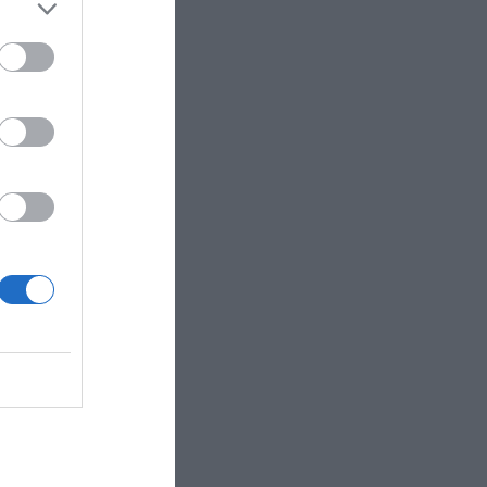
dentificar
itado
in de
dades
lización
 acceso a
tado como
nales
 convierte
ctual”
. Y
 respuesta
R AHORA