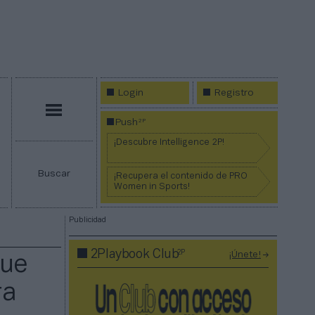
Login
Registro
Menú
2P
Push
¡Descubre Intelligence 2P!
Buscar
¡Recupera el contenido de PRO
Women in Sports!
Publicidad
2P
2Playbook Club
¡Únete!
que
ra