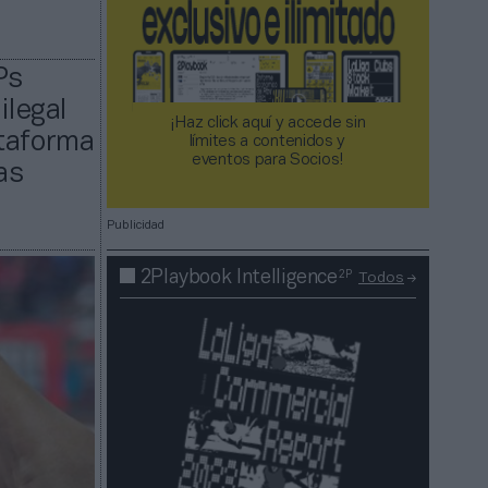
Ps
ilegal
¡Haz click aquí y accede sin
ataforma
límites a contenidos y
eventos para Socios!​​​​​​​
as
Publicidad
2P
2Playbook Intelligence
Todos