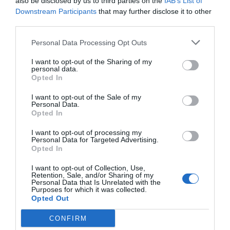
also be disclosed by us to third parties on the
IAB’s List of
El perjuicio para las competiciones y sus socios
Downstream Participants
that may further disclose it to other
audiovisuales es lo que la asociación denomina lucro
third parties.
cesante. Es lo que se estima que se podría ingresar por
los usuarios que pasarían a una suscripción de pago en
Personal Data Processing Opt Outs
caso de no existir la piratería. En el caso del fútbol,
la
tasa de conversión se estima en un 69% en 2022
, la
I want to opt-out of the Sharing of my
más alta en el mundo del entretenimiento, y algo en lo
personal data.
que el fútbol español viene trabajando con intentos
Opted In
para bajar la barrera de acceso a los contenidos.
I want to opt-out of the Sale of my
Personal Data.
Añadir
2Playbook
como fuente preferida de Google
Opted In
de forma gratuita
Mantente informado con las últimas noticias de actualidad.
I want to opt-out of processing my
ACTIVAR AHORA
Personal Data for Targeted Advertising.
Opted In
I want to opt-out of Collection, Use,
Retention, Sale, and/or Sharing of my
Compartir
Personal Data that Is Unrelated with the
Purposes for which it was collected.
Opted Out
Imprimir
CONFIRM
Índex
2P