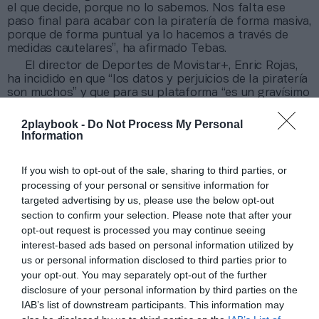
el que decide, porque no lo sabemos. Nos falta ese
paso final para acabar con la piratería de forma masiva,
porque de forma puntual ya lo hacemos a través de
medidas cautelares”, ha afirmado Tebas.
El director de Deportes de Movistar+, Enric Rojas,
ha incidido en que “los datos y perjuicios de la piratería
son muchos” y que para su plataforma “es un gravísimo
problema”. El directivo ha asegurado que “estamos
consiguiendo hacer cada día el contenido lo más
2playbook -
Do Not Process My Personal
atractivo posible, para que crezca y se vea más, pero
Information
los abonados y suscriptores no crecen como nos
gustaría”, ha apuntado. “Las consecuencias también
If you wish to opt-out of the sale, sharing to third parties, or
son para LaLiga, la ACB, la Euroliga o la RFEF y los que
processing of your personal or sensitive information for
nos dedicamos a entretener con el deporte.
La
targeted advertising by us, please use the below opt-out
piratería es un delito, hay poca educación y poca
concienciación
”, ha añadido.
section to confirm your selection. Please note that after your
opt-out request is processed you may continue seeing
Las emisiones ilegales le han restado 2.400
interest-based ads based on personal information utilized by
millones al fútbol en la última década
​​​​​​​,
según los
datos analizados por 2Playbook Intelligence, la unidad
us or personal information disclosed to third parties prior to
de datos e inteligencia de mercado de 2Playbook, a
your opt-out. You may separately opt-out of the further
partir de los informes anuales de La Coalición de
disclosure of your personal information by third parties on the
Creadores e Industrias de Contenidos, que agrupa a la
IAB’s list of downstream participants. This information may
industria de contenidos digitales en España.