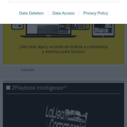
Data Deletion
Data Access
Privacy Policy
¡Haz click aquí y accede sin límites a contenidos
y eventos para Socios!​​​​​​​
Publicidad
2P
2Playbook Intelligence