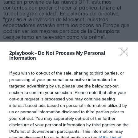
también proviene de las nuevas OTT, estamos
contentos con poder ofrecer al público italiano el
fútbol de gran calidad”. En palabras del directivo,
“gracias a la inversión de Mediaset, nuestros
espectadores estarán entre los pocos en Europa que
podrán ver los mejores partidos de la Champions
League tanto en televisión como vía online”.
Mediaset se ha adjudicado un lote menor al que
consiguió Sky
, que además de los 121 partidos por
2playbook -
Do Not Process My Personal
temporada de la Champions se hizo con la exclusiva
Information
para retransmitir la Europa League y la nueva
Conference League.
Amazon, por su parte,
se adjudicó
If you wish to opt-out of the sale, sharing to third parties, or
el encuentro más destacado de los miércoles
, para
processing of your personal or sensitive information for
un total de 16 choques.
targeted advertising by us, please use the below opt-out
section to confirm your selection. Please note that after your
Añadir
2Playbook
como fuente preferida de Google
opt-out request is processed you may continue seeing
de forma gratuita
interest-based ads based on personal information utilized by
Mantente informado con las últimas noticias de actualidad.
ACTIVAR AHORA
us or personal information disclosed to third parties prior to
your opt-out. You may separately opt-out of the further
disclosure of your personal information by third parties on the
IAB’s list of downstream participants. This information may
Compartir
also be disclosed by us to third parties on the
IAB’s List of