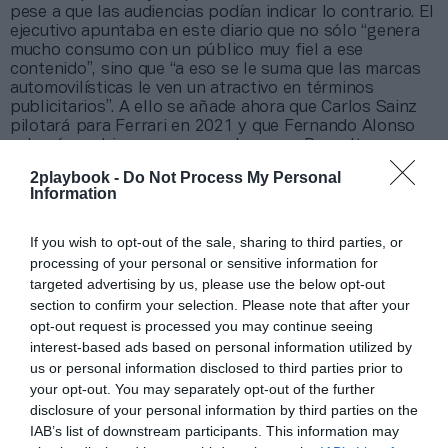
pese a que las audiencias podían indicar lo contrario. El
ejecutivo apuntaba en este diario que no sólo “genera
mucho consumo con un público muy fiel a ese
contenido”, sino que “a eso se le suma que las marcas
automovilísticas le ven un atractivo en términos
publicitarios”. A ello se añade ahora que Carlos Sainz
pilotará para Ferrari en 2021 y que Fernando Alonso
volverá a subirse a un monoplaza con Renault.
2playbook -
Do Not Process My Personal
Information
If you wish to opt-out of the sale, sharing to third parties, or
processing of your personal or sensitive information for
targeted advertising by us, please use the below opt-out
section to confirm your selection. Please note that after your
opt-out request is processed you may continue seeing
interest-based ads based on personal information utilized by
us or personal information disclosed to third parties prior to
your opt-out. You may separately opt-out of the further
disclosure of your personal information by third parties on the
IAB’s list of downstream participants. This information may