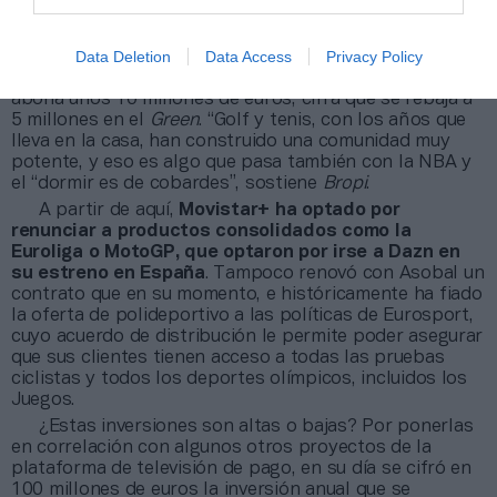
a la puja.
Las otras dos disciplinas importantes para la
Data Deletion
Data Access
Privacy Policy
compañía son el tenis y el golf, con acuerdos con ATP,
European Tour y PGA Tour. En el mundo de la raqueta
abona unos 10 millones de euros, cifra que se rebaja a
5 millones en el
Green
. “Golf y tenis, con los años que
lleva en la casa, han construido una comunidad muy
potente, y eso es algo que pasa también con la NBA y
el “dormir es de cobardes”, sostiene
Bropi
.
A partir de aquí,
Movistar+ ha optado por
renunciar a productos consolidados como la
Euroliga o MotoGP, que optaron por irse a Dazn en
su estreno en España
. Tampoco renovó con Asobal un
contrato que en su momento, e históricamente ha fiado
la oferta de polideportivo a las políticas de Eurosport,
cuyo acuerdo de distribución le permite poder asegurar
que sus clientes tienen acceso a todas las pruebas
ciclistas y todos los deportes olímpicos, incluidos los
Juegos.
¿Estas inversiones son altas o bajas? Por ponerlas
en correlación con algunos otros proyectos de la
plataforma de televisión de pago, en su día se cifró en
100 millones de euros la inversión anual que se