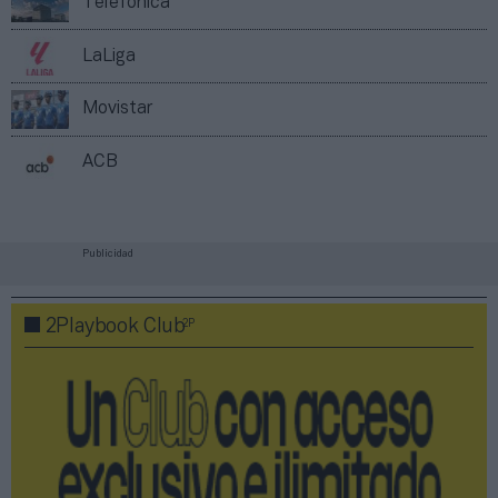
Telefónica
LaLiga
Movistar
ACB
Publicidad
2P
2Playbook Club