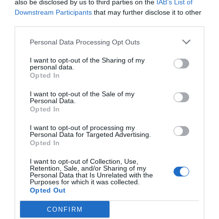
also be disclosed by us to third parties on the
IAB’s List of
Downstream Participants
that may further disclose it to other
third parties.
Personal Data Processing Opt Outs
I want to opt-out of the Sharing of my
personal data.
Opted In
Aunque ya muy por debajo, el siguiente deporte al
que más recursos destina Movistar+ es el baloncesto,
I want to opt-out of the Sale of my
Personal Data.
donde ayer anunció
la renovación con la ACB hasta
Opted In
2023 tanto como socio audiovisual como en patrocinio
.
De haberse mantenido la política de contención, la liga
I want to opt-out of processing my
española de baloncesto recibirá 8 millones de euros
Personal Data for Targeted Advertising.
por sus retransmisiones y en torno a 3 millones
Opted In
anuales por patrocinio.
La siguiente en caer podría
ser la NBA, a la que paga 9 millones de euros por
I want to opt-out of Collection, Use,
temporada y cuya futura continuidad había sido
Retention, Sale, and/or Sharing of my
Personal Data that Is Unrelated with the
puesta en entredicho por la irrupción de Dazn
,
Purposes for which it was collected.
interesada en atraer a todo el público de la canasta
Opted Out
con las dos principales competiciones de clubes en el
mundo. Sin embargo, los problemas de la compañía
CONFIRM
durante la pandemia dificultan que pueda entrar fuerte