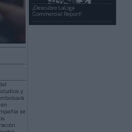
¡Descubre LaLiga
Commercial Report!​​
del
studios y
mbolsará
 en
ompañía se
os
eración