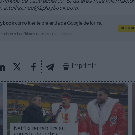
ximado de cada acuerdo. Si quieres más información
en
intelligence@2playbook.com
.
aybook
como fuente preferida de Google de forma
ACTIVA
mado con las últimas noticias de actualidad.
Imprimir
Netflix rentabiliza su
apuesta deportiva: