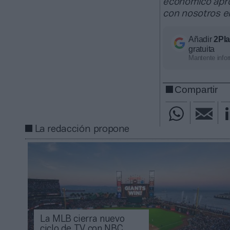
económico apro
con nosotros 
Añadir
2Pl
gratuita
Mantente infor
Compartir
La redacción propone
La MLB cierra nuevo
ciclo de TV con NBC,