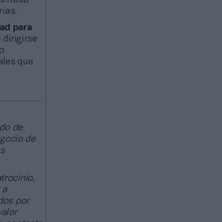
ias.
ad para
 dirigirse
jo
ales que
ado de
egocio de
as
trocinio,
 a
dos por
valor