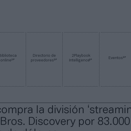
Biblioteca
Directorio de
2Playbook
2P
Eventos
2P
2P
2P
online
proveedores
Intelligence
compra la división ‘streami
Bros. Discovery por 83.000