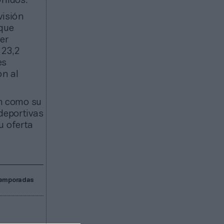
Unidos.
visión
que
er
 23,2
es
ón al
ón como su
deportivas
u oferta
 temporadas