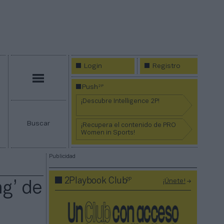
Login
Registro
Menú
2P
Push
¡Descubre Intelligence 2P!
Buscar
¡Recupera el contenido de PRO
Women in Sports!
Publicidad
2P
2Playbook Club
¡Únete!
ng’ de