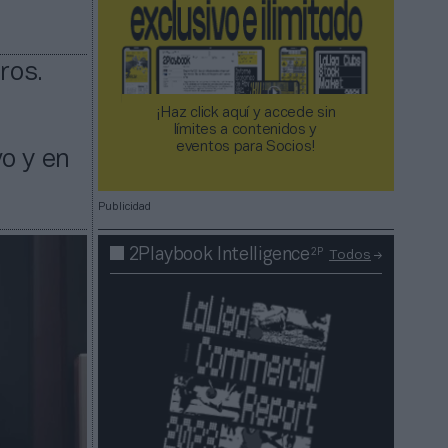
ros.
¡Haz click aquí y accede sin
límites a contenidos y
eventos para Socios!​​​​​​​
o y en
Publicidad
2P
2Playbook Intelligence
Todos