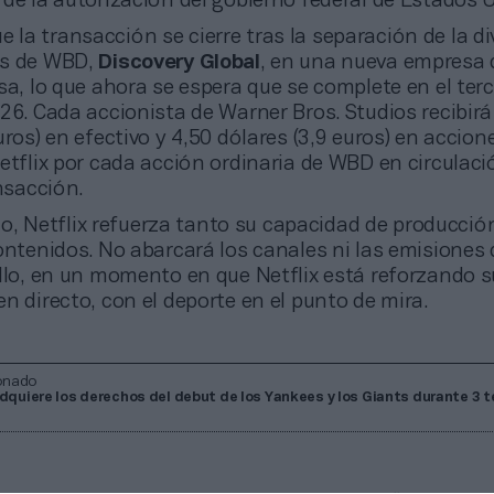
de la autorización del gobierno federal de Estados 
e la transacción se cierre tras la separación de la di
ks de WBD,
Discovery Global
, en una nueva empresa 
sa, lo que ahora se espera que se complete en el terc
26. Cada accionista de Warner Bros. Studios recibirá
uros) en efectivo y 4,50 dólares (3,9 euros) en accion
etflix por cada acción ordinaria de WBD en circulaci
ansacción.
o, Netflix refuerza tanto su capacidad de producci
ontenidos. No abarcará los canales ni las emisiones 
llo, en un momento en que Netflix está reforzando s
n directo, con el deporte en el punto de mira.
onado
adquiere los derechos del debut de los Yankees y los Giants durante 3