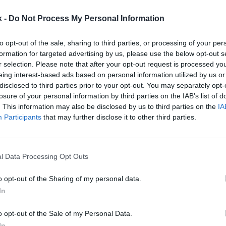
sión siempre ha sido entretener al mundo”, ha afir
 de Netflix. El otro consejero delegado, Greg Peters
k -
Do Not Process My Personal Information
esta adquisición mejorará nuestra oferta y aceler
io durante las próximas décadas
. Warner Bros. ha 
to opt-out of the sale, sharing to third parties, or processing of your per
tretenimiento durante más de un siglo y sigue hacié
formation for targeted advertising by us, please use the below opt-out s
ativos y capacidades de producción fenomenales. Co
r selection. Please note that after your opt-out request is processed y
 y nuestro modelo de negocio probado, podemos pre
eing interest-based ads based on personal information utilized by us or
 amplio los mundos que crean, lo que ofrece a nuest
disclosed to third parties prior to your opt-out. You may separately opt-
losure of your personal information by third parties on the IAB’s list of
pciones, atrae a más fans a nuestro servicio de
st
. This information may also be disclosed by us to third parties on the
IA
se, fortalece toda la industria del entretenimiento y
Participants
that may further disclose it to other third parties.
accionistas”.
, el presidente y consejero delegado de Warner Bros.
ha añadido que “el anuncio de hoy une a dos de las 
l Data Processing Opt Outs
rración de historias del mundo para llevar a más pe
o que más les gusta ver”.
o opt-out of the Sharing of my personal data.
a de adquirir para emitir el partido inaugural de la M
In
Yankees
y los
San Francisco Giants
. Será la primera 
un partido de la MLB en directo. En concreto, se di
o opt-out of the Sale of my Personal Data.
 2026 en San Francisco. El
contrato de tres años
in
In