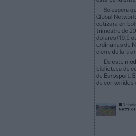
está pendiente 
Se espera qu
Global Networ
cotizará en bol
trimestre de 20
dólares (19,9 e
ordinarias de N
cierre de la tr
De este mod
biblioteca de c
de Eurosport. E
de contenidos e
Relaci
Netflix 