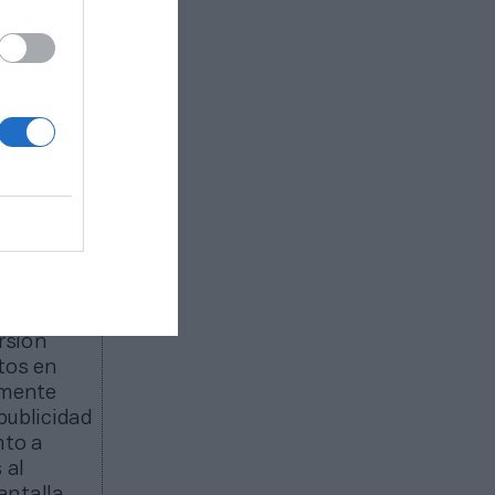
lar en
eld of
 NFL; el
am, torneo
Arabia
ersión
tos en
amente
publicidad
to a
 al
antalla