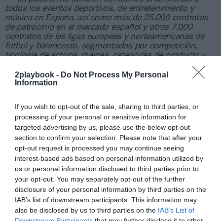
todos los eventos deportivos, de entretenimiento y
música en España, así como más de 25.000 contratos
de patrocinio en el mercado español y otros 7.000
contratos de las ligas europeas y norteamericanas de
fútbol y baloncesto, segmentados por competición,
tipología de activos, marcas, categorías de producto y
valor económico aproximado de cada acuerdo. Si
quieres más información, contacta con nosotros a
2playbook -
Do Not Process My Personal
Information
través de
intelligence@2playbook.com
.
Añadir
2Playbook
como fuente preferida de Google
If you wish to opt-out of the sale, sharing to third parties, or
de forma gratuita
processing of your personal or sensitive information for
Mantente informado con las últimas noticias de actualidad.
targeted advertising by us, please use the below opt-out
ACTIVAR AHORA
section to confirm your selection. Please note that after your
opt-out request is processed you may continue seeing
interest-based ads based on personal information utilized by
us or personal information disclosed to third parties prior to
Compartir
your opt-out. You may separately opt-out of the further
disclosure of your personal information by third parties on the
Imprimir
IAB’s list of downstream participants. This information may
also be disclosed by us to third parties on the
IAB’s List of
Índex
2P
Downstream Participants
that may further disclose it to other