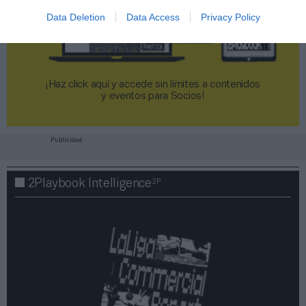
Data Deletion
Data Access
Privacy Policy
¡Haz click aquí y accede sin límites a contenidos
y eventos para Socios!​​​​​​​
Publicidad
2P
2Playbook Intelligence