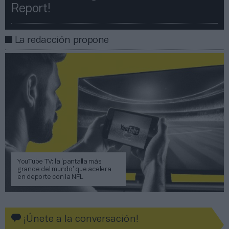
Report!​​
La redacción propone
YouTube TV: la ‘pantalla más
grande del mundo’ que acelera
en deporte con la NFL
¡Únete a la conversación!