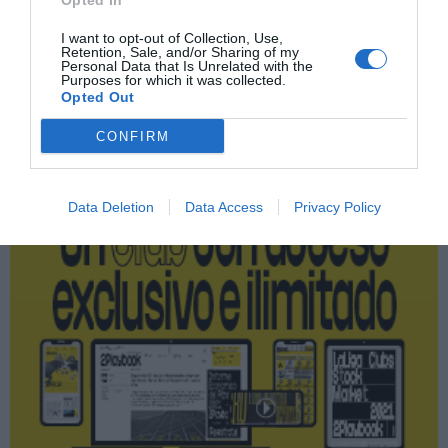
Opted In
YouTube
I want to opt-out of Collection, Use,
Retention, Sale, and/or Sharing of my
Personal Data that Is Unrelated with the
Purposes for which it was collected.
Opted Out
Publicidad
CONFIRM
2P
2Playbook Club
Data Deletion
Data Access
Privacy Policy