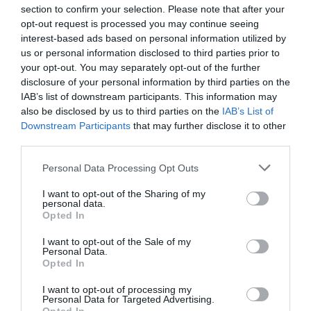
contenido en la era digital. PRO Media & Content 2025
section to confirm your selection. Please note that after your
es un evento por invitación, pero puedes registrar tu
opt-out request is processed you may continue seeing
interés
en el siguiente formulario
para que nos
interest-based ads based on personal information utilized by
pongamos en contacto contigo cuando comience la
us or personal information disclosed to third parties prior to
asignación de las plazas disponibles.
your opt-out. You may separately opt-out of the further
disclosure of your personal information by third parties on the
Añadir
2Playbook
como fuente preferida de Google
IAB’s list of downstream participants. This information may
de forma gratuita
also be disclosed by us to third parties on the
IAB’s List of
Mantente informado con las últimas noticias de actualidad.
Downstream Participants
that may further disclose it to other
ACTIVAR AHORA
third parties.
Personal Data Processing Opt Outs
Compartir
I want to opt-out of the Sharing of my
personal data.
Imprimir
Opted In
I want to opt-out of the Sale of my
Índex
2P
Personal Data.
Opted In
NFL
I want to opt-out of processing my
Personal Data for Targeted Advertising.