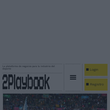
La plataforma de negocios para la industria del
deporte
Login
Registro