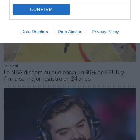
CONFIRM
Data Deletion
Data Access
Privacy Policy
Pol Martí
La NBA dispara su audiencia un 86% en EEUU y
firma su mejor registro en 24 años