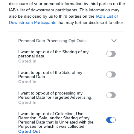
disclosure of your personal information by third parties on the
IAB’s list of downstream participants. This information may
also be disclosed by us to third parties on the
IAB’s List of
Downstream Participants
that may further disclose it to other
third parties.
Personal Data Processing Opt Outs
I want to opt-out of the Sharing of my
personal data.
Opted In
I want to opt-out of the Sale of my
Personal Data.
Opted In
2Playbook
I want to opt-out of processing my
Personal Data for Targeted Advertising.
La Justicia multa con más de 43 millones a una de
Opted In
las mayores redes de piratería audiovisual
I want to opt-out of Collection, Use,
Retention, Sale, and/or Sharing of my
Personal Data that Is Unrelated with the
Purposes for which it was collected.
Opted Out