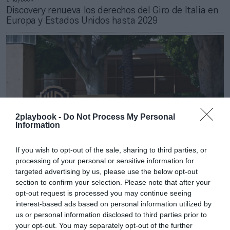
Discovery renueva los derechos del Giro de Italia en
Europa y Estados Unidos hasta 2029
2playbook -
Do Not Process My Personal
Information
If you wish to opt-out of the sale, sharing to third parties, or
processing of your personal or sensitive information for
targeted advertising by us, please use the below opt-out
section to confirm your selection. Please note that after your
2Playbook
Los accionistas de Warner Bros. Discovery aprueban
opt-out request is processed you may continue seeing
la fusión con Paramount
interest-based ads based on personal information utilized by
us or personal information disclosed to third parties prior to
Publicidad
your opt-out. You may separately opt-out of the further