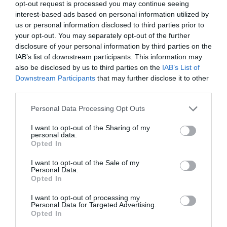
siendo un motivo diferenciador por el que seguir
opt-out request is processed you may continue seeing
viniendo al club.
interest-based ads based on personal information utilized by
us or personal information disclosed to third parties prior to
your opt-out. You may separately opt-out of the further
En el futuro, y tras la pandemia, ¿los gimnasios
serán más abiertos al exterior y más conectados?
disclosure of your personal information by third parties on the
IAB’s list of downstream participants. This information may
En gran parte de los casos, los gimnasios están
also be disclosed by us to third parties on the
IAB’s List of
ubicados en los centros de las ciudades, lo que supone
que no pueden admitir demasiados cambios en la
Downstream Participants
that may further disclose it to other
distribución de los espacios o contar con zonas
third parties.
outdoor. En cuanto a la conectividad, hay muchísima.
Contamos con aplicaciones gratuitas, para facilitar la
Personal Data Processing Opt Outs
interacción con el socio, plantearle opciones de
entrenamiento, y con las que el socio puede hacer un
I want to opt-out of the Sharing of my
personal data.
seguimiento de sus logros.
Opted In
¿Es suficiente?
I want to opt-out of the Sale of my
Personal Data.
La verdad es que hemos notado que el uso de esta
Opted In
opción de entrenamiento online, a excepción del
momento más crudo de la pandemia, es bastante
I want to opt-out of processing my
residual. El online no ha llegado para cambiar la esencia
Personal Data for Targeted Advertising.
del gimnasio, aunque la pandemia nos ha invitado a
Opted In
hacer un esfuerzo en este sentido y a cambiar algunas