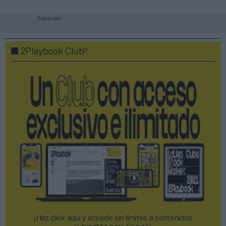
Publicidad
2P
2Playbook Club
¡Haz click aquí y accede sin límites a contenidos