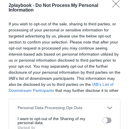
2playbook -
Do Not Process My Personal
¡Suscríbete!
Inicia sesión
Information
If you wish to opt-out of the sale, sharing to third parties, or
processing of your personal or sensitive information for
targeted advertising by us, please use the below opt-out
Compartir
section to confirm your selection. Please note that after your
opt-out request is processed you may continue seeing
Imprimir
interest-based ads based on personal information utilized by
us or personal information disclosed to third parties prior to
Índex
2P
your opt-out. You may separately opt-out of the further
disclosure of your personal information by third parties on the
IAB’s list of downstream participants. This information may
Body Factory
also be disclosed by us to third parties on the
IAB’s List of
Downstream Participants
that may further disclose it to other
third parties.
Publicidad
Personal Data Processing Opt Outs
I want to opt-out of the Sharing of my
2P
2Playbook Club
personal data.
Opted In