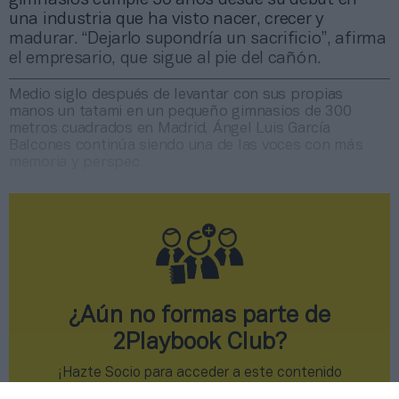
una industria que ha visto nacer, crecer y
madurar. “Dejarlo supondría un sacrificio”, afirma
el empresario, que sigue al pie del cañón.
Medio siglo después de levantar con sus propias
manos un tatami en un pequeño gimnasios de 300
metros cuadrados en Madrid, Ángel Luis García
Balcones continúa siendo una de las voces con más
memoria y perspec
¿Aún no formas parte de
2Playbook Club?
¡Hazte Socio para acceder a este contenido
exclusivo!