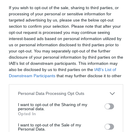
los aficionados, creando competiciones emocionantes,
If you wish to opt-out of the sale, sharing to third parties, or
con un diseño atractivo del maillot... También creo que
processing of your personal or sensitive information for
la accesibilidad a los corredores y al equipo es muy
importante para mejorar la conexión con los
targeted advertising by us, please use the below opt-out
aficionados y conseguir más seguidores, aunque al final
section to confirm your selection. Please note that after your
lo más importante son los ciclistas. Si tienes los
opt-out request is processed you may continue seeing
ciclistas adecuados, tendrás más seguidores. Y no se
interest-based ads based on personal information utilized by
trata sólo de los resultados en una carrera, se trata de
us or personal information disclosed to third parties prior to
lo atractivo que pueda ser ese corredor para las
your opt-out. You may separately opt-out of the further
audiencias. Los ciclistas más atractivos son los que
disclosure of your personal information by third parties on the
mejor pueden aumentar tu base de aficionados.
IAB’s list of downstream participants. This information may
also be disclosed by us to third parties on the
IAB’s List of
El ciclismo es un deporte muy tradicional,
Downstream Participants
that may further disclose it to other
marcado por coberturas televisivas de muchas
third parties.
horas y muchos momentos sin acción en carrera.
¿Qué se debe hacer para impulsar la atracción de
Personal Data Processing Opt Outs
las nuevas audiencias y, especialmente, de las
audiencias jóvenes?
I want to opt-out of the Sharing of my
Creo que hay que explotar más la producción de
personal data.
vídeos y situaciones emocionantes de las carreras.
Opted In
También hay que destacar las cámaras incorporadas
en las bicicletas que han ayudado mucho. Por otro lado,
I want to opt-out of the Sale of my
Personal Data.
también deberíamos empezar a pensar en la