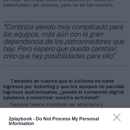
stakeholders
del ciclismo, pero no es tan sencillo.
“Continúa siendo muy complicado para
los equipos, más aún con la gran
dependencia de los patrocinadores que
hay. Pero espero que pueda cambiar,
creo que hay posibilidades para ello”
Teniendo en cuenta que el ciclismo no tiene
ingresos por ticketing y que los equipos no percibís
ingresos audiovisuales, ¿puede el contenido digital
ayudaros a monetizar vuestra actividad?
Siempre hemos intentado ser atractivos y
transparentes en las redes sociales porque pensamos
que es la mejor forma de atraer. Pero al mismo tiempo,
2playbook -
Do Not Process My Personal
hay que intentar no hacerlo siempre de una manera
Information
tradicional y buscar nuevas formas de interactuar con