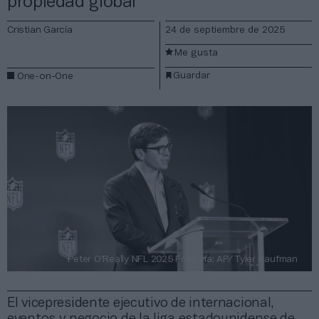
propiedad global”
Cristian García
24 de septiembre de 2025
Me gusta
Guardar
One-on-One
Peter O'Really NFL 2025 Foto vía: AP/ Tyler Kaufman
El vicepresidente ejecutivo de internacional,
eventos y negocio de la liga estadounidense de