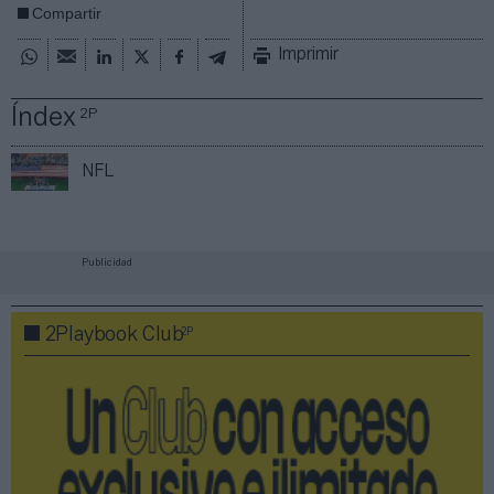
Compartir
Imprimir
Índex
2P
NFL
Publicidad
2P
2Playbook Club