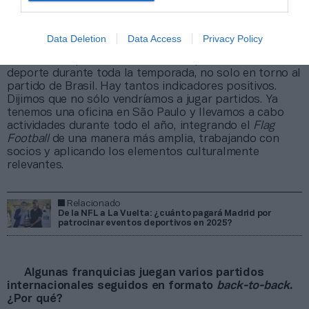
lo hemos vuelto a sentir en el segundo año. Los
aficionados apasionados, la experiencia en el estadio…
como en la forma en que nuestros socios allí nos han
Data Deletion
Data Access
Privacy Policy
permitido aumentar el alcance y el número de
aficionados que ahora se interesan por nuestro
deporte durante toda la temporada, no solo en torno al
partido de Brasil. Hay tantos indicadores positivos.
Dijimos que no sólo vendríamos a jugar partidos. Ya
tenemos una oficina en São Paulo y llevamos a cabo
actividades durante todo el año, integrando el
Flag
Football
de una manera más amplia, trabajando con
socios y aplicando los elementos culturalmente
relevantes.
Relacionado
De la NFL a La Vuelta: ¿cuánto pagará Madrid por
patrocinar eventos deportivos en 2025?
Algunas franquicias juegan varios partidos
internacionales seguidos en formato
back-to-back
.
¿Por qué?