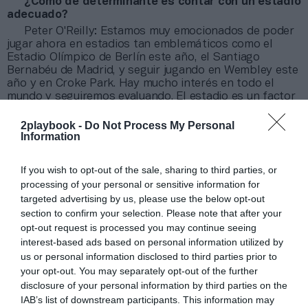
¿Cómo de determinante es contar con un estadio
adecuado?
Peter O'Reilly: Estamos muy emocionados de poder
jugar ahora en estadios tan emblemáticos como el
Estadio Olímpico de Berlín este año, el Santiago
Bernabéu de Madrid, y seguir jugando en Wembley este
año y en Croke Park. Hay mucho interés en todo el
mundo y seguiremos evaluando. El estadio es un factor
importante, pero hay muchos factores diferentes que
tenemos en cuenta estratégicamente a la hora de
2playbook -
Do Not Process My Personal
decidir cuál es el lugar adecuado para nosotros.
Information
¿Está en la hoja de ruta que la Super Bowl se
If you wish to opt-out of the sale, sharing to third parties, or
dispute fuera de Estados Unidos?
processing of your personal or sensitive information for
Peter O'Reilly: En cuanto a la Super Bowl, estamos
targeted advertising by us, please use the below opt-out
centrados en el corto plazo en Estados Unidos. El clima
section to confirm your selection. Please note that after your
siempre es un factor a tener en cuenta en cualquiera de
opt-out request is processed you may continue seeing
nuestros eventos y, sin duda, en lo que respecta a la
interest-based ads based on personal information utilized by
Super Bowl, pero no es el único factor. Así que, si en
us or personal information disclosed to third parties prior to
algún momento tiene sentido considerar una Super
your opt-out. You may separately opt-out of the further
Bowl internacional, lo analizaríamos entre muchos
disclosure of your personal information by third parties on the
otros factores.
IAB’s list of downstream participants. This information may