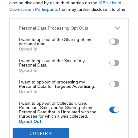
also be disclosed by us to third parties on the
IAB’s List of
¿Podrían llevarse otros eventos de la NFL al
Downstream Participants
that may further disclose it to other
extranjejero? Como el Draft o un Pro Bowl...
third parties.
Peter O'Reilly: Exploramos todas esas posibilidades.
No hay nada inminente en términos de un evento
Personal Data Processing Opt Outs
internacional de ese tipo en este momento. Pero lo
estamos estudiando todo. Lo que hemos aprendido y
I want to opt-out of the Sharing of my
de donde han surgido algunas de esas pruebas de
personal data.
Opted In
mercado ha sido de los eventos que hemos realizado
allí. En Brasil, por ejemplo, hicimos
Watch Parties
a gran
I want to opt-out of the Sale of my
escala en un mercado. Las hemos hecho en diferentes
Personal Data.
mercados donde empiezas a tener una idea de cómo
Opted In
será la pasión de los aficionados. Nuestro modelo en
estos mercados con los que estamos comprometidos,
I want to opt-out of processing my
incluso antes de ir allí para un primer partido, consiste
Personal Data for Targeted Advertising.
en encontrar esas oportunidades para probar el
Opted In
mercado. Nos permite, una vez más, aprender y probar
a medida que seguimos construyendo en un mercado
I want to opt-out of Collection, Use,
Retention, Sale, and/or Sharing of my
concreto.
Personal Data that Is Unrelated with the
Purposes for which it was collected.
Opted Out
¿Qué balance hacéis del crecimiento de la
competición en Brasil?
CONFIRM
Peter O'Reilly: Hemos sentido el impulso en Brasil,