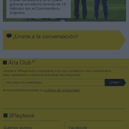
El plan de Madrid y la NFL para
generar un retorno de más de 16
millones con el Commanders-
Dolphins
¡Únete a la conversación!
2P
Alta Club
¡Únete a 2Playbook y comparte con tus contactos los contenidos
más relevantes sobre la industria del deporte!
Al suscribirte aceptas la
política de privacidad
.
2Playbook
Quiénes somos
Facebook