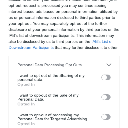
aproximado de cada acuerdo. Si quieres más
opt-out request is processed you may continue seeing
información, contacta con nosotros
interest-based ads based on personal information utilized by
en
intelligence@2playbook.com
.
us or personal information disclosed to third parties prior to
your opt-out. You may separately opt-out of the further
Añadir
2Playbook
como fuente preferida de Google
disclosure of your personal information by third parties on the
de forma gratuita
IAB’s list of downstream participants. This information may
Mantente informado con las últimas noticias de actualidad.
also be disclosed by us to third parties on the
IAB’s List of
ACTIVAR AHORA
Downstream Participants
that may further disclose it to other
third parties.
Personal Data Processing Opt Outs
Compartir
I want to opt-out of the Sharing of my
Imprimir
personal data.
Opted In
Índex
2P
I want to opt-out of the Sale of my
Personal Data.
Opted In
NFL
I want to opt-out of processing my
Personal Data for Targeted Advertising.
YouTube
Opted In