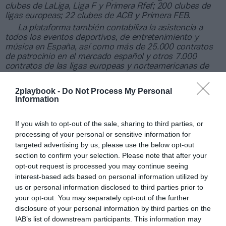
clubes de LaLiga, Liga F y Primera Rfef; 200 clubes de
ligas europeas; 22 clubes de ACB y Primera FEB.
La plataforma también contabiliza la asistencia a
todos los eventos deportivos, de entretenimiento y
música en España, así como más de 25.000 contratos
de patrocinio en el mercado español y otros 7.000
contratos de las ligas europeas y norteamericanas de
fútbol y baloncesto, segmentados por competición,
tipología de activos, marcas, categorías de producto y
2playbook -
Do Not Process My Personal
valor económico aproximado de cada acuerdo. Si
Information
quieres más información, contacta con nosotros a
través de
intelligence@2playbook.com
.
If you wish to opt-out of the sale, sharing to third parties, or
processing of your personal or sensitive information for
Añadir
2Playbook
como fuente preferida de Google
targeted advertising by us, please use the below opt-out
de forma gratuita
section to confirm your selection. Please note that after your
Mantente informado con las últimas noticias de actualidad.
opt-out request is processed you may continue seeing
ACTIVAR AHORA
interest-based ads based on personal information utilized by
us or personal information disclosed to third parties prior to
your opt-out. You may separately opt-out of the further
Compartir
disclosure of your personal information by third parties on the
IAB’s list of downstream participants. This information may
Imprimir