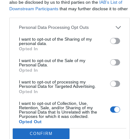
also be disclosed by us to third parties on the
IAB’s List of
Downstream Participants
that may further disclose it to other
third parties.
Índex
2P
Personal Data Processing Opt Outs
ACB
I want to opt-out of the Sharing of my
personal data.
Iberia
Opted In
I want to opt-out of the Sale of my
Personal Data.
Opted In
Publicidad
I want to opt-out of processing my
Personal Data for Targeted Advertising.
Opted In
2P
2Playbook Club
I want to opt-out of Collection, Use,
Retention, Sale, and/or Sharing of my
Personal Data that Is Unrelated with the
Purposes for which it was collected.
Opted Out
CONFIRM