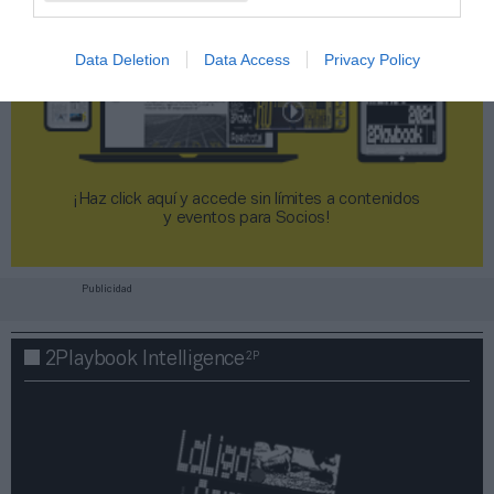
Data Deletion
Data Access
Privacy Policy
¡Haz click aquí y accede sin límites a contenidos
y eventos para Socios!​​​​​​​
Publicidad
2P
2Playbook Intelligence