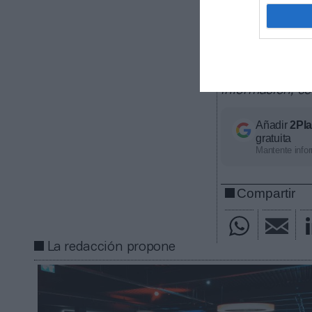
2Playbook, cuy
patrocinio, de
8.000 a propie
segmentados por
producto y val
información, c
Añadir
2Pl
gratuita
Mantente infor
Compartir
La redacción propone