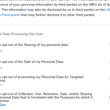
ejercicio funcional conocido como
mountain climber
losure of your personal information by third parties on the IAB’s list of
pretende transformar un entrenamiento individual en
. This information may also be disclosed by us to third parties on the
IA
 del entorno tradicional del gimnasio, vinculando la
Participants
that may further disclose it to other third parties.
ico de deporte de élite.
 se ejecutará siguiendo el protocolo de certificación 
récords. Para validar los movimientos de manera regl
l Data Processing Opt Outs
pondrá de
supervisores especializados, testigos
y un juez oficial
sobre el terreno. Además del reto d
o opt-out of the Sharing of my personal data.
litará el transporte y la dinamización de la experienc
In
de récord es una parte importante de la acción, pero 
o opt-out of the Sale of my Personal Data.
 está en la energía colectiva que se genera al reunir 
In
s”, ha explicado
Romain Bisiach
, responsable de ma
la cadena
, quien añade que el objetivo es promover e
to opt-out of processing my Personal Data for Targeted
ing.
ica accesible y compartida.
In
o opt-out of Collection, Use, Retention, Sale, and/or Sharing
ersonal Data that Is Unrelated with the Purposes for which it
igence 2P
lected.
Out
 2P
es la unidad de estrategia e inteligencia de merc