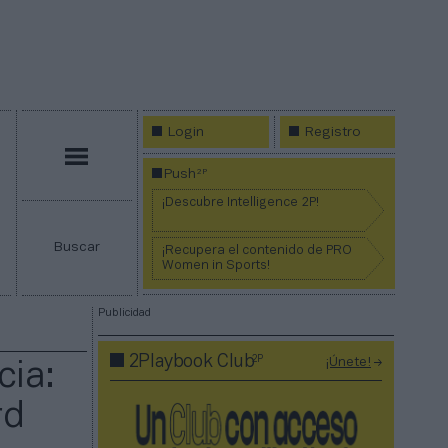
Login
Registro
Menú
2P
Push
¡Descubre Intelligence 2P!
Buscar
¡Recupera el contenido de PRO
Women in Sports!
Publicidad
2P
2Playbook Club
¡Únete!
cia:
rd