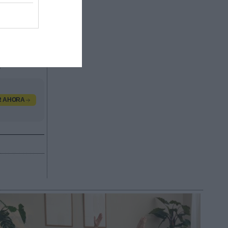
ratos de
ás de
ías de
s más
.
R AHORA