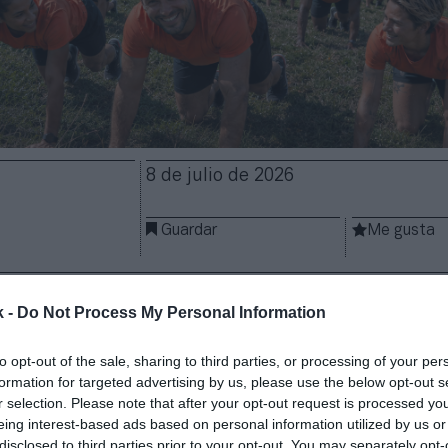
8 de julio de 2026
Guardar
Me gusta
 un récord mundial colectivo. La compañía activará
cio oficial de fitness del
Tour de Francia
el próximo
k -
Do Not Process My Personal Information
n intento oficial de entrar al libro de
Guinness Wor
ruta de la etapa Mulhouse–Le Markstein. La iniciativ
to opt-out of the sale, sharing to third parties, or processing of your per
 el
Col Amic
, situado en la región francesa de Alsaci
formation for targeted advertising by us, please use the below opt-out s
r selection. Please note that after your opt-out request is processed y
onsistirá en congregar a
cientos de participantes
, 
eing interest-based ads based on personal information utilized by us or
 propia comunidad de usuarios, para realizar de fo
disclosed to third parties prior to your opt-out. You may separately opt-