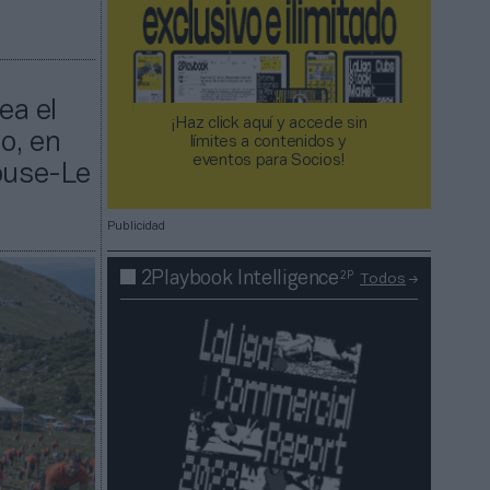
ea el
¡Haz click aquí y accede sin
o, en
límites a contenidos y
eventos para Socios!​​​​​​​
house-Le
Publicidad
2P
2Playbook Intelligence
Todos