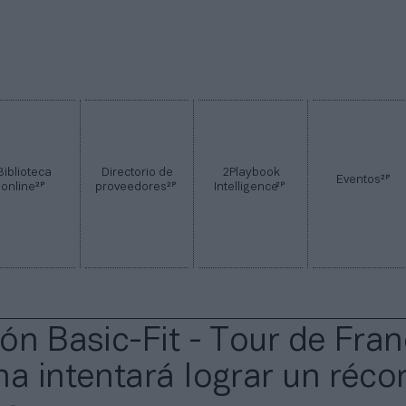
Biblioteca
Directorio de
2Playbook
2P
Eventos
2P
2P
2P
online
proveedores
Intelligence
ón Basic-Fit - Tour de Fran
na intentará lograr un réco