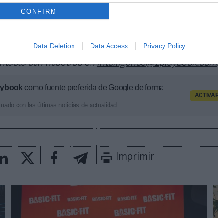
a plataforma de datos monitoriza más de 34.000 cont
CONFIRM
 los que 25.000 corresponden al mercado español y m
dades deportivas y competiciones internacionales,
 competición, tipología de activos, marcas, categor
Data Deletion
Data Access
Privacy Policy
or económico aproximado de cada acuerdo. Si quiere
ontacta con nosotros en
intelligence@2playbook.com
aybook
como fuente preferida de Google de forma
ACTIVA
mado con las últimas noticias de actualidad.
Imprimir