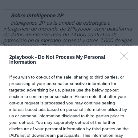
Sobre Intelligence 2P
Intelligence 2P
es la unidad de estrategia e
inteligencia de mercado de 2Playbook, cuya plataforma
de datos monitoriza más de 24.000 contratos de
patrocinio en el mercado español y otros 7.000 de ligas
internacionales. Si quieres enviarnos tus casos de éxito
en activaciones puedes escribirnos
2playbook -
Do Not Process My Personal
a
intelligence@2playbook.com
.
Information
Añadir
2Playbook
como fuente preferida de Google
If you wish to opt-out of the sale, sharing to third parties, or
de forma gratuita
processing of your personal or sensitive information for
Mantente informado con las últimas noticias de actualidad.
ACTIVAR AHORA
targeted advertising by us, please use the below opt-out
section to confirm your selection. Please note that after your
opt-out request is processed you may continue seeing
interest-based ads based on personal information utilized by
Compartir
us or personal information disclosed to third parties prior to
your opt-out. You may separately opt-out of the further
Imprimir
disclosure of your personal information by third parties on the
IAB’s list of downstream participants. This information may