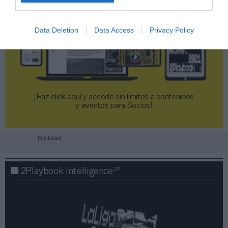
Data Deletion
Data Access
Privacy Policy
¡Haz click aquí y accede sin límites a contenidos
y eventos para Socios!​​​​​​​
Publicidad
2P
2Playbook Intelligence