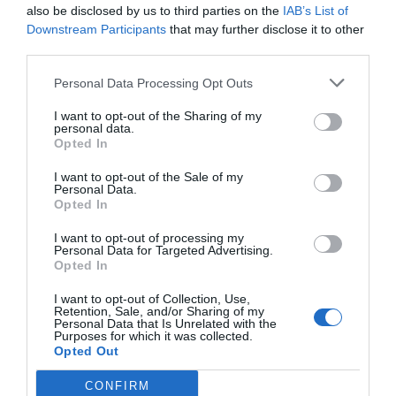
also be disclosed by us to third parties on the
IAB’s List of
Índex
2P
Downstream Participants
that may further disclose it to other
third parties.
Activaciones
Personal Data Processing Opt Outs
Saski Baskonia
I want to opt-out of the Sharing of my
personal data.
Opted In
Infojobs
I want to opt-out of the Sale of my
Personal Data.
Opted In
Publicidad
I want to opt-out of processing my
Personal Data for Targeted Advertising.
Opted In
2P
2Playbook Club
I want to opt-out of Collection, Use,
Retention, Sale, and/or Sharing of my
Personal Data that Is Unrelated with the
Purposes for which it was collected.
Opted Out
CONFIRM