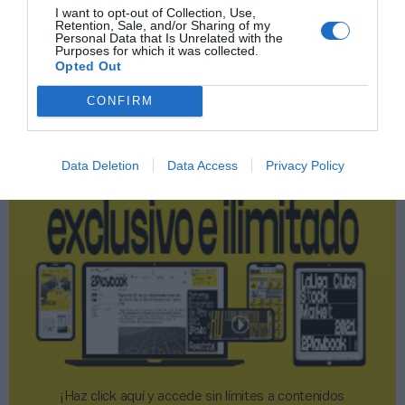
I want to opt-out of Collection, Use,
Retention, Sale, and/or Sharing of my
Personal Data that Is Unrelated with the
Publicidad
Purposes for which it was collected.
Opted Out
2P
2Playbook Club
CONFIRM
Data Deletion
Data Access
Privacy Policy
¡Haz click aquí y accede sin límites a contenidos