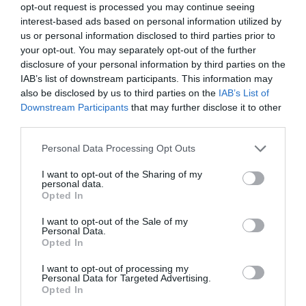
opt-out request is processed you may continue seeing
en activaciones puedes escribirnos a
interest-based ads based on personal information utilized by
intelligence@2playbook.com
.
us or personal information disclosed to third parties prior to
your opt-out. You may separately opt-out of the further
Añadir
2Playbook
como fuente preferida de Google
disclosure of your personal information by third parties on the
de forma gratuita
IAB’s list of downstream participants. This information may
Mantente informado con las últimas noticias de actualidad.
also be disclosed by us to third parties on the
IAB’s List of
ACTIVAR AHORA
Downstream Participants
that may further disclose it to other
third parties.
Compartir
Personal Data Processing Opt Outs
I want to opt-out of the Sharing of my
Imprimir
personal data.
Opted In
Índex
2P
I want to opt-out of the Sale of my
Personal Data.
Opted In
Activaciones
I want to opt-out of processing my
Personal Data for Targeted Advertising.
PRO Women in Sports
Opted In