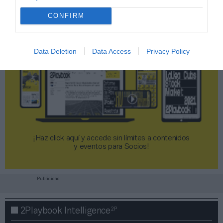
CONFIRM
Data Deletion
Data Access
Privacy Policy
¡Haz click aquí y accede sin límites a contenidos
y eventos para Socios!​​​​​​​
Publicidad
2P
2Playbook Intelligence