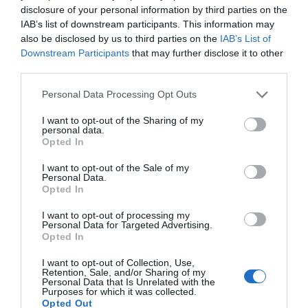
Compartir
disclosure of your personal information by third parties on the
IAB’s list of downstream participants. This information may
Imprimir
also be disclosed by us to third parties on the
IAB’s List of
Downstream Participants
that may further disclose it to other
third parties.
Índex
2P
Personal Data Processing Opt Outs
Mapfre
I want to opt-out of the Sharing of my
personal data.
Rfef
Opted In
I want to opt-out of the Sale of my
Activaciones
Personal Data.
Opted In
I want to opt-out of processing my
Personal Data for Targeted Advertising.
Publicidad
Opted In
I want to opt-out of Collection, Use,
Retention, Sale, and/or Sharing of my
2P
2Playbook Club
Personal Data that Is Unrelated with the
Purposes for which it was collected.
Opted Out