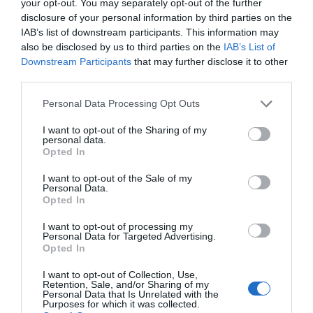
your opt-out. You may separately opt-out of the further
disclosure of your personal information by third parties on the
IAB’s list of downstream participants. This information may
also be disclosed by us to third parties on the
IAB’s List of
Compartir
Downstream Participants
that may further disclose it to other
third parties.
Imprimir
Personal Data Processing Opt Outs
Índex
2P
I want to opt-out of the Sharing of my
personal data.
Opted In
Activaciones
I want to opt-out of the Sale of my
Personal Data.
MLB
Opted In
I want to opt-out of processing my
Personal Data for Targeted Advertising.
Opted In
Publicidad
I want to opt-out of Collection, Use,
Retention, Sale, and/or Sharing of my
2P
2Playbook Club
Personal Data that Is Unrelated with the
Purposes for which it was collected.