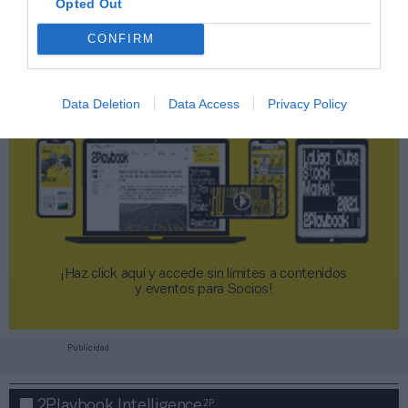
Opted Out
CONFIRM
Data Deletion
Data Access
Privacy Policy
¡Haz click aquí y accede sin límites a contenidos
y eventos para Socios!​​​​​​​
Publicidad
2P
2Playbook Intelligence