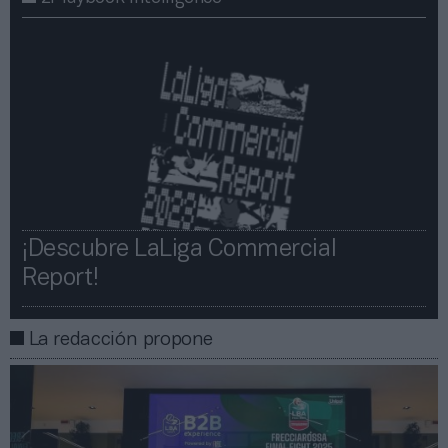
¡Descubre LaLiga Commercial
Report!​​
La redacción propone