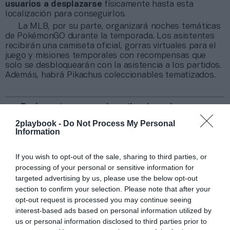
usuarios a desplazarse
físicamente hasta esta
localización para conseguirlos.
La MLB, por su parte, organizará noches temáticas
de PokémonGO durante la temporada. Los asistentes
recibirán una camiseta oficial, gorras virtuales para el
juego y misiones temporales con recompensas que
solo se desbloquearán con la asistencia a los partidos.
Además, habrá Pikachus coleccionables tematizados.
¡Envíanos tus casos de activaciones!
Intelligence 2P
es la unidad de estrategia e
2playbook -
Do Not Process My Personal
inteligencia de mercado de 2Playbook, cuya plataforma
Information
de datos monitoriza más de 25.000 contratos de
patrocinio en el mercado español y otros 7.000 de ligas
If you wish to opt-out of the sale, sharing to third parties, or
internacionales. Si quieres enviarnos tus casos de éxito
processing of your personal or sensitive information for
en activaciones puedes escribirnos a
targeted advertising by us, please use the below opt-out
intelligence@2playbook.com
.
section to confirm your selection. Please note that after your
opt-out request is processed you may continue seeing
Añadir
2Playbook
como fuente preferida de Google
interest-based ads based on personal information utilized by
de forma gratuita
Mantente informado con las últimas noticias de actualidad.
us or personal information disclosed to third parties prior to
ACTIVAR AHORA