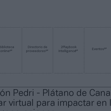
Biblioteca
Directorio de
2Playbook
2P
Eventos
2P
2P
2P
online
proveedores
Intelligence
ión Pedri - Plátano de Cana
r virtual para impactar en 