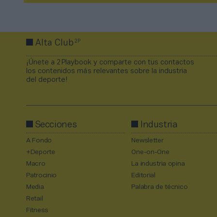
2P
Alta Club
¡Únete a 2Playbook y comparte con tus contactos
los contenidos más relevantes sobre la industria
del deporte!
Secciones
Industria
A Fondo
Newsletter
+Deporte
One-on-One
Macro
La industria opina
Patrocinio
Editorial
Media
Palabra de técnico
Retail
Fitness