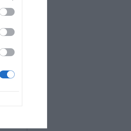
a Insanus,
os, busca
nerse a
e toda
eñala que
rcano a su
forma
ción
Pedri en
nidades
R AHORA