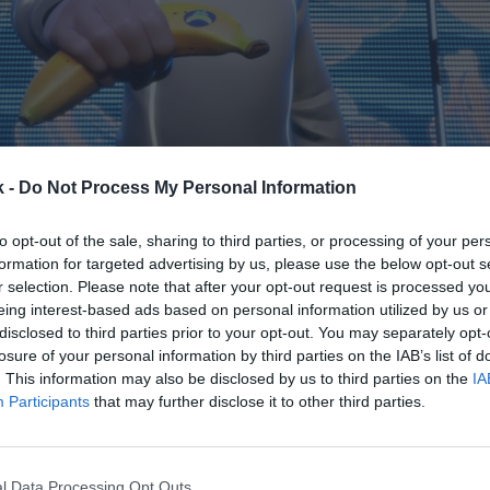
k -
Do Not Process My Personal Information
23 de enero de 2024
to opt-out of the sale, sharing to third parties, or processing of your per
Guardar
Me gusta
formation for targeted advertising by us, please use the below opt-out s
r selection. Please note that after your opt-out request is processed y
eing interest-based ads based on personal information utilized by us or
arias da un paso más en su relación con Pedri. La 
disclosed to third parties prior to your opt-out. You may separately opt-
or del FC Barcelona como embajador hace más de do
losure of your personal information by third parties on the IAB’s list of
 activación en la que ha creado un avatar virtual p
. This information may also be disclosed by us to third parties on the
IA
ampaña de conciación sobre la necesidad de comer 
Participants
that may further disclose it to other third parties.
jóvenes.
Canarias ha tardado seis meses en desarrollar una 
lanos a modo de videojuego, en la que Pedri enseña 
l Data Processing Opt Outs