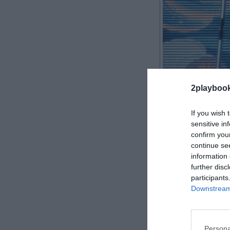
2playboo
2Playbook
If you wish 
sensitive in
confirm you
continue se
Plátano de Can
information 
firmó al jugad
further disc
Ahora lanza una
participants
impulsar una c
Downstream 
entre los más 
Plátano de 
de héroes y vil
Persona