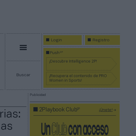
Login
Registro
Menú
2P
Push
¡Descubre Intelligence 2P!
Buscar
¡Recupera el contenido de PRO
Women in Sports!
Publicidad
2P
2Playbook Club
¡Únete!
rias:
las