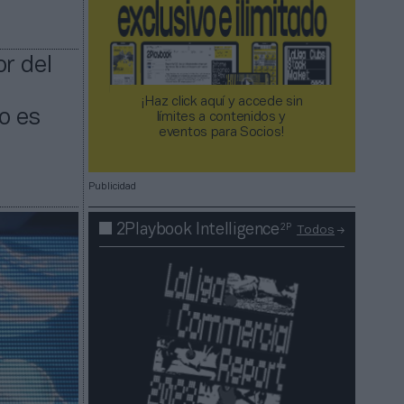
r del
¡Haz click aquí y accede sin
o es
límites a contenidos y
eventos para Socios!​​​​​​​
Publicidad
2P
2Playbook Intelligence
Todos