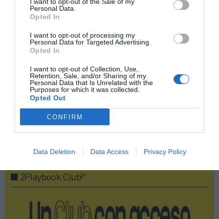
I want to opt-out of the Sale of my
Personal Data.
Compartir
Opted In
Imprimir
I want to opt-out of processing my
Personal Data for Targeted Advertising.
Opted In
Índex
2P
I want to opt-out of Collection, Use,
Retention, Sale, and/or Sharing of my
Personal Data that Is Unrelated with the
Asobal
Purposes for which it was collected.
Opted Out
Plenitude
CONFIRM
Publicidad
Data Deletion
Data Access
Privacy Policy
2P
2Playbook Club