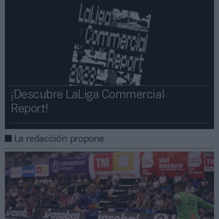
¡Descubre LaLiga Commercial
Report!​​
La redacción propone