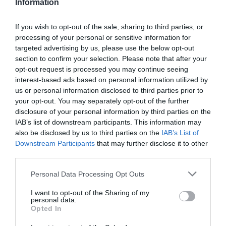
momento histórico con la profesionalización de la
Information
máxima categoría del balonmano masculino
,
convirtiéndonos en la tercera disciplina profesional de
If you wish to opt-out of the sale, sharing to third parties, or
nuestro país y estamos orgullosos de poder recorrer
processing of your personal or sensitive information for
este ambicioso camino junto a un socio estratégico
targeted advertising by us, please use the below opt-out
clave para nosotros como es Plenitude”.
section to confirm your selection. Please note that after your
Asimismo, José Manuel Franco, presidente del
opt-out request is processed you may continue seeing
Consejo Superior de Deportes (CSD), presente en la
interest-based ads based on personal information utilized by
firma del contrato, ha agregado que “me congratula
comprobar que la colaboración público-privada sigue
us or personal information disclosed to third parties prior to
significándose como seña de identidad del deporte
your opt-out. You may separately opt-out of the further
español.
En la actualidad no se concibe la
disclosure of your personal information by third parties on the
organización del deporte sin el concurso de las
IAB’s list of downstream participants. This information may
empresas
. Son nuestras grandes aliadas para el
also be disclosed by us to third parties on the
IAB’s List of
desarrollo del potencial deportivo, económico y social
Downstream Participants
that may further disclose it to other
que se atribuye al deporte”.
third parties.
Añadir
2Playbook
como fuente preferida de Google
Personal Data Processing Opt Outs
de forma gratuita
Mantente informado con las últimas noticias de actualidad.
I want to opt-out of the Sharing of my
ACTIVAR AHORA
personal data.
Opted In