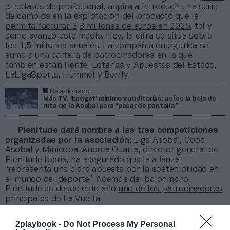
el estatus de profesional
, aspira a introducir una serie
de cambios en la
explotación del producto que le
permita facturar 3,8 millones de euros en 2026
, tal y
como avanzó este medio. Hoy, la cifra se sitúa sobre
los 1,5 millones anuales. La compañía energética se
suma a una cartera de patrocinadores en la que
también están Renfe, Loterías y Apuestas del Estado,
LaLigaSports, Hummel y Berrly.
Relacionado
Más TV, ‘budget’ mínimo y auditorías: así es la hoja de
ruta de la Asobal para “pasar de pantalla”
Plenitude dará nombre a las tres competiciones
organizadas por la asociación
: Liga Asobal, Copa
Asobal y Minicopa. Andrea Quarta, director general de
Plenitude Iberia, ha asegurado que la alianza
“representa una clara apuesta por la sostenibilidad en
el mundo del deporte”. Además del balonmano,
Plenitude es desde este año
uno de los patrocinadores
principales de La Vuelta
.
Por su parte, el presidente de Asobal, Servando
Revuelta, ha destacado que la gestora “afronta
un
2playbook -
Do Not Process My Personal