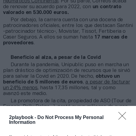
neumáticos Continental
. Por su parte, Correos acaba
de renovar su acuerdo para 2022, con
un contrato
valorado en 530.000 euros
.
Por debajo, la carrera cuenta con una docena de
patrocinadores oficiales, entre los que destacan Santini
-patrocinador técnico-, Movistar, Tissot, Fertiberia o
Caser Seguros. A ellos se suman hasta
17 marcas de
proveedores
.
Beneficio al alza, a pesar de la Covid
Durante la pandemia, Unipublic puso en marcha un
plan drástico de optimización de recursos que le sirvió
para salvar la Covid en 2020. De hecho,
obtuvo un
beneficio de 5 millones de euros
,
a pesar de facturar
un 24% menos
, hasta 17,35 millones, tal y como
avanzó este medio.
La promotora de la cita, propiedad de ASO (Tour de
Francia, Rally Dakar…), gastó nueve millones de euros
menos en el año de la pandemia y cobró una
2playbook -
Do Not Process My Personal
indemnización de 2,5 millones por la cancelación de la
Information
salida desde Países Bajos y otras etapas.
Por otro lado, el negocio de la carrera se centra en