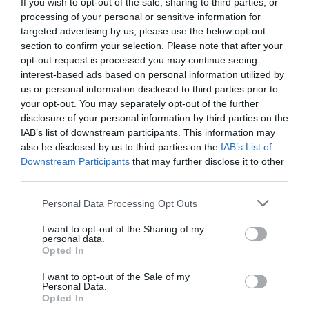
If you wish to opt-out of the sale, sharing to third parties, or
España:
10,73 millones de los ingresos fueron
captados de capital nacional. Un 61,84% del total
,
processing of your personal or sensitive information for
entre contratos de patrocinio, la factura de Rtve por
targeted advertising by us, please use the below opt-out
las retransmisiones y el canon de los ayuntamientos
section to confirm your selection. Please note that after your
por etapas. El resto llega de países de la Unión
opt-out request is processed you may continue seeing
Europea (1,93 millones de euros) y de mercados de
interest-based ads based on personal information utilized by
fuera del Viejo Continente (4,69 millones),
us or personal information disclosed to third parties prior to
especialmente por los derechos de televisión.
your opt-out. You may separately opt-out of the further
Relacionado
disclosure of your personal information by third parties on the
De 1,16 millones en Barcelona a 400.000 euros en
IAB’s list of downstream participants. This information may
Galicia: así monetiza La Vuelta los paisajes en TV
also be disclosed by us to third parties on the
IAB’s List of
Downstream Participants
that may further disclose it to other
Sobre la partida audiovisual, como una de las
third parties.
tres
grandes
del calendario WorldTour de la UCI, la
carrera española está adscrita al
macroacuerdo que
Personal Data Processing Opt Outs
mantiene la federación mundial con el Grupo Discovery
(Eurosport)
.
La Vuelta se mantuvo como la segunda
I want to opt-out of the Sharing of my
carrera ciclista más vista del planeta
y, en España,
personal data.
renovó en pandemia su histórico contrato audiovisual
Opted In
con
Rtve, que seguirá siendo la casa de La Vuelta
hasta 2024
.
I want to opt-out of the Sale of my
Personal Data.
Por último, también es destacable la partida
Opted In
procedente de las administraciones públicas, que