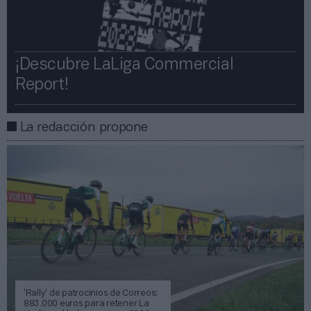
¡Descubre LaLiga Commercial
Report!​​
La redacción propone
‘Rally’ de patrocinios de Correos:
883.000 euros para retener La