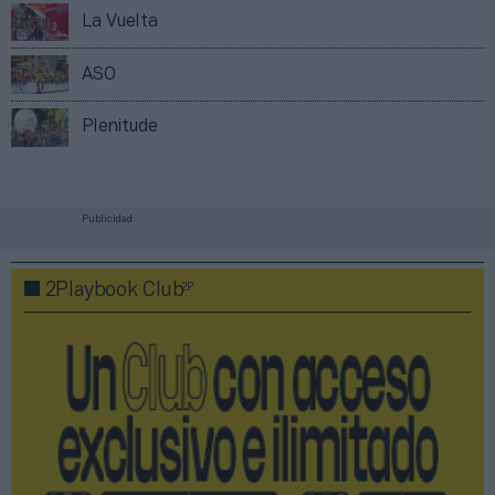
La Vuelta
ASO
Plenitude
Publicidad
2P
2Playbook Club