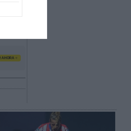
ana.
 ha
o. La
llado
rece en el
R AHORA