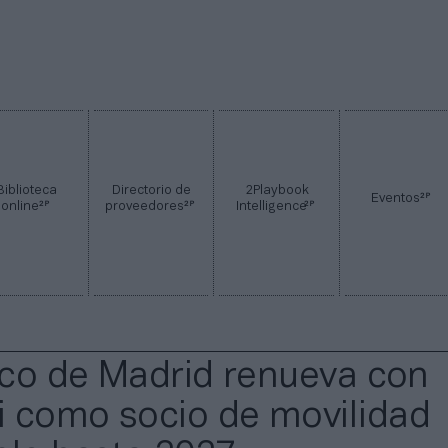
Biblioteca
Directorio de
2Playbook
2P
Eventos
2P
2P
2P
online
proveedores
Intelligence
tico de Madrid renueva con
 como socio de movilidad