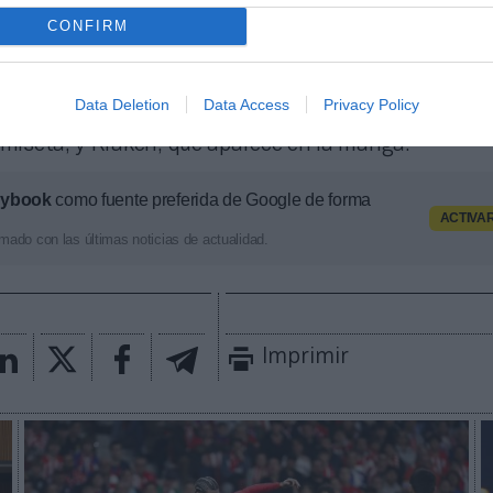
 los siete años de relación con la compañía surcore
CONFIRM
fue espónsor de manga del club entre 2018 y 2021 y
e entonces su compromiso como partner estratégic
a en un contexto en el que el Atlético también ha se
Data Deletion
Data Access
Privacy Policy
antes con
Riyadh Air,
que da nombre al estadio y apa
amiseta, y Kraken, que aparece en la manga.
aybook
como fuente preferida de Google de forma
ACTIVA
mado con las últimas noticias de actualidad.
Imprimir