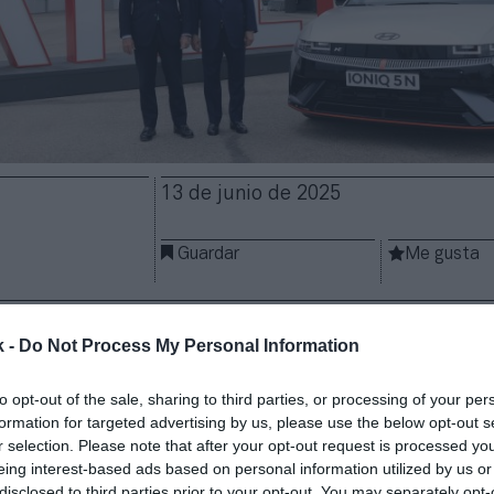
13 de junio de 2025
Guardar
Me gusta
 Madrid refuerza su estrategia comercial con la con
ave.
El club de LaLiga ha renovado su acuerdo con
Hy
k -
Do Not Process My Personal Information
ne como
partner oficial de movilidad
hasta 2026-202
liación por dos años de un acuerdo firmado en 201
to opt-out of the sale, sharing to third parties, or processing of your per
o en la movilidad responsable y las tecnologías sos
formation for targeted advertising by us, please use the below opt-out s
conómicos del contrato no han sido desvelados.
r selection. Please note that after your opt-out request is processed y
eing interest-based ads based on personal information utilized by us or
 de Hyundai
mantendrá su presencia en la manga de 
disclosed to third parties prior to your opt-out. You may separately opt-