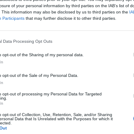
s
equipaciones de entrenamiento
del club rojiblanco
losure of your personal information by third parties on the IAB’s list of
cer en la parte trasera de la camiseta de partido, d
. This information may also be disclosed by us to third parties on the
IA
bajo los dorsales.
Ese espacio ahora queda reservad
Participants
that may further disclose it to other third parties.
que ha firmado hasta 2028.
ión incluirá el suministro de una
flota de vehículos
bridos
para los primeros equipos masculino y femeni
l Data Processing Opt Outs
cuerpos técnicos y áreas operativas. El acuerdo tam
vas activaciones
, como puntos de recarga de vehíc
o opt-out of the Sharing of my personal data.
l
Riyadh Air Metropolitano
, talleres escolares sobre 
In
colaboraciones con la
Academia del Atlético de Ma
o opt-out of the Sale of my Personal Data.
ración no trata ni de coches ni de fútbol: habla s
In
nos, vivir y avanzar juntos
”, ha explicado
Elena Gr
arketing de Hyundai Motor España. “Colaboramos en
to opt-out of processing my Personal Data for Targeted
ing.
e la movilidad sea más racional y respetuosa con el
In
añadido.
o opt-out of Collection, Use, Retention, Sale, and/or Sharing
l club,
Óscar Mayo
, director general de ingresos y o
ersonal Data that Is Unrelated with the Purposes for which it
 Madrid, ha afirmado que “
con este acuerdo, damos
lected.
Out
 movilidad más responsable y sostenible
”, destaca