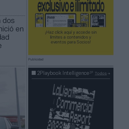
n dos
ició en
¡Haz click aquí y accede sin
dad
límites a contenidos y
eventos para Socios!​​​​​​​
e
Publicidad
2P
2Playbook Intelligence
Todos