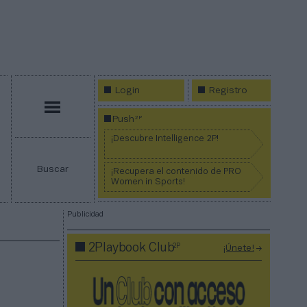
Login
Registro
Menú
2P
Push
¡Descubre Intelligence 2P!
Buscar
¡Recupera el contenido de PRO
Women in Sports!
Publicidad
2P
2Playbook Club
¡Únete!