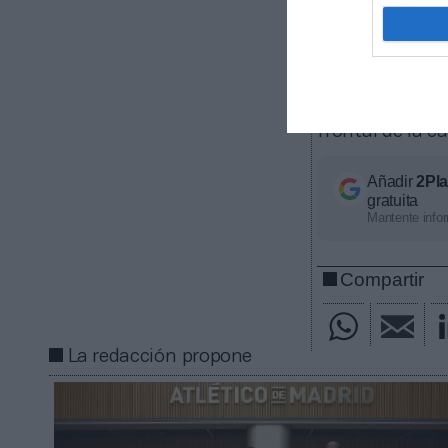
importancia de
Hyundai ya 
mantenido desd
renovación lleg
acuerdos relev
frontal de la c
Añadir
2Pl
gratuita
Mantente infor
Compartir
La redacción propone