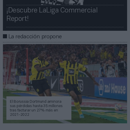
¡Descubre LaLiga Commercial
Report!​​
La redacción propone
El Borussia Dortmund aminora
sus pérdidas hasta 35 millones
tras facturar un 27% más en
2021-2022