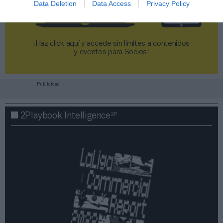
Data Deletion
Data Access
Privacy Policy
¡Haz click aquí y accede sin límites a contenidos
y eventos para Socios!​​​​​​​
Publicidad
2P
2Playbook Intelligence