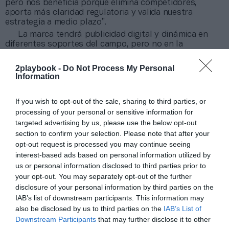
pero nos beneficia porque elimina competidores,
aporta más claridad regulatoria y valida nuestra
estrategia a medio plazo”.
La marca tendrá publicidad digital y dinámica en
diferentes soportes del campo, pero no en la
equipación. Carsten Cramer, director general del club,
ha destacado que “es un negocio que todavía es muy
2playbook -
Do Not Process My Personal
nuevo y, a menudo, confuso para quienes no están
Information
dentro. Por eso queremos asociarnos a una plataforma
como Coinbase, una plataforma global responsable”.
If you wish to opt-out of the sale, sharing to third parties, or
processing of your personal or sensitive information for
Añadir
2Playbook
como fuente preferida de Google
targeted advertising by us, please use the below opt-out
de forma gratuita
section to confirm your selection. Please note that after your
Mantente informado con las últimas noticias de actualidad.
opt-out request is processed you may continue seeing
ACTIVAR AHORA
interest-based ads based on personal information utilized by
us or personal information disclosed to third parties prior to
your opt-out. You may separately opt-out of the further
Compartir
disclosure of your personal information by third parties on the
IAB’s list of downstream participants. This information may
Imprimir
also be disclosed by us to third parties on the
IAB’s List of
Downstream Participants
that may further disclose it to other