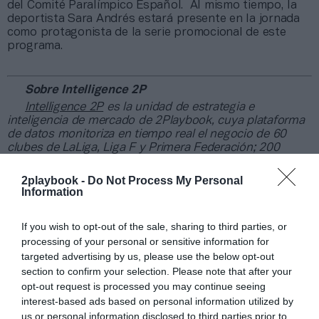
del Comité Paralímpico Español. Al mismo tiempo, la
deportista Sara Andrés estará presente en la jornada
como protagonista de la serie promocional de este
programa.
Sobre Intelligence 2P
Intelligence 2P
es la unidad de estrategia e
inteligencia de mercado de 2Playbook, cuya plataforma
de datos monitoriza en tiempo real el negocio de 60
clubes de LaLiga, Liga F y Primera Federación; 200
clubes de ligas europeas; 22 clubes de ACB y Primera
FEB.
2playbook -
Do Not Process My Personal
Information
La plataforma de datos monitoriza más de 34.000
contratos de patrocinio, de los que 25.000
corresponden al mercado español y más de 8.000 a
If you wish to opt-out of the sale, sharing to third parties, or
propiedades deportivas y competiciones internacionales,
processing of your personal or sensitive information for
segmentados por competición, tipología de activos,
targeted advertising by us, please use the below opt-out
marcas, categorías de producto y valor económico
section to confirm your selection. Please note that after your
aproximado de cada acuerdo. Si quieres más
opt-out request is processed you may continue seeing
información, contacta con nosotros
en
intelligence@2playbook.com
.
interest-based ads based on personal information utilized by
us or personal information disclosed to third parties prior to