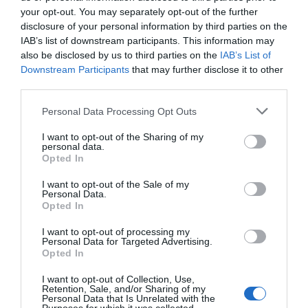
your opt-out. You may separately opt-out of the further
Añadir
2Playbook
como fuente preferida de Google
disclosure of your personal information by third parties on the
de forma gratuita
Mantente informado con las últimas noticias de actualidad.
IAB’s list of downstream participants. This information may
ACTIVAR AHORA
also be disclosed by us to third parties on the
IAB’s List of
Downstream Participants
that may further disclose it to other
third parties.
Compartir
Personal Data Processing Opt Outs
Imprimir
I want to opt-out of the Sharing of my
personal data.
Opted In
Índex
2P
I want to opt-out of the Sale of my
Personal Data.
Opted In
CaixaBank
I want to opt-out of processing my
Personal Data for Targeted Advertising.
Opted In
Publicidad
I want to opt-out of Collection, Use,
Retention, Sale, and/or Sharing of my
Personal Data that Is Unrelated with the
2P
2Playbook Club