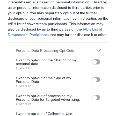
interest-based ads based on personal information utilized by
us or personal information disclosed to third parties prior to
Añadir
2Playbook
como fuente preferida de Google
your opt-out. You may separately opt-out of the further
de forma gratuita
disclosure of your personal information by third parties on the
Mantente informado con las últimas noticias de actualidad.
IAB’s list of downstream participants. This information may
ACTIVAR AHORA
also be disclosed by us to third parties on the
IAB’s List of
Downstream Participants
that may further disclose it to other
third parties.
Compartir
Personal Data Processing Opt Outs
Imprimir
I want to opt-out of the Sharing of my
personal data.
Opted In
Índex
2P
I want to opt-out of the Sale of my
Personal Data.
CaixaBank
Opted In
UD Las Palmas
I want to opt-out of processing my
Personal Data for Targeted Advertising.
Opted In
I want to opt-out of Collection, Use,
Publicidad