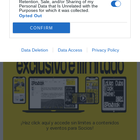
Retention, Sale, and/or Sharing of my
Personal Data that Is Unrelated with the
Purposes for which it was collected.
Opted Out
2P
2Playbook Club
CONFIRM
Data Deletion
Data Access
Privacy Policy
¡Haz click aquí y accede sin límites a contenidos
y eventos para Socios!​​​​​​​