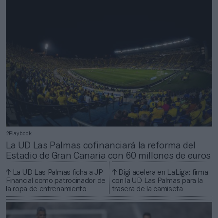
2Playbook
La UD Las Palmas cofinanciará la reforma del
Estadio de Gran Canaria con 60 millones de euros
La UD Las Palmas ficha a JP
Digi acelera en LaLiga: firma
Financial como patrocinador de
con la UD Las Palmas para la
la ropa de entrenamiento
trasera de la camiseta